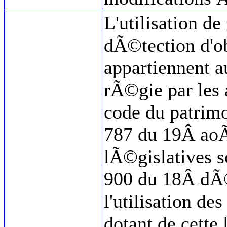
L'utilisation d
dÃ©tection d'o
appartiennent 
rÃ©gie par les 
code du patrim
787 du 19Â aoÃ
lÃ©gislatives s
900 du 18Â dÃ
l'utilisation d
dotant de cette 