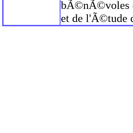
bÃ©nÃ©voles d
et de l'Ã©tude 