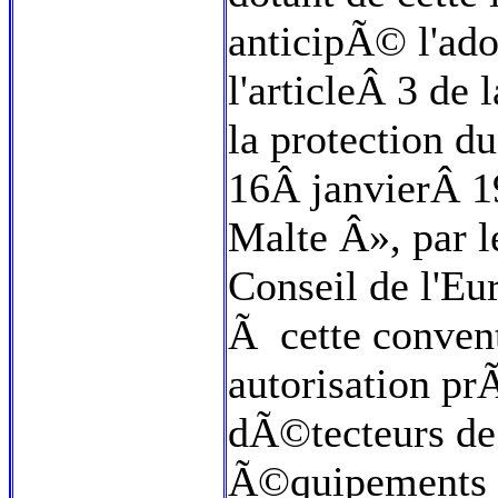
anticipÃ© l'ado
l'articleÂ 3 d
la protection 
16Â janvierÂ 1
Malte Â», par 
Conseil de l'Eu
Ã cette conven
autorisation pr
dÃ©tecteurs de
Ã©quipements 