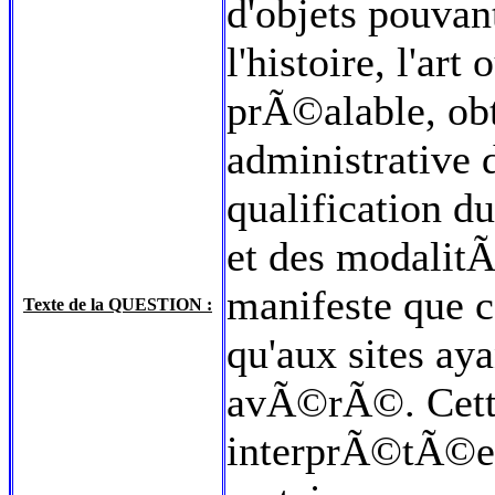
d'objets pouvan
l'histoire, l'ar
prÃ©alable, obt
administrative
qualification d
et des modalitÃ
manifeste que c
Texte de la QUESTION :
qu'aux sites ay
avÃ©rÃ©. Cette
interprÃ©tÃ©e 