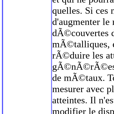
quelles. Si ces
d'augmenter le
dÃ©couvertes d
mÃ©talliques, e
rÃ©duire les at
gÃ©nÃ©rÃ©es pa
de mÃ©taux. Tou
mesurer avec pl
atteintes. Il n
modifier le disp