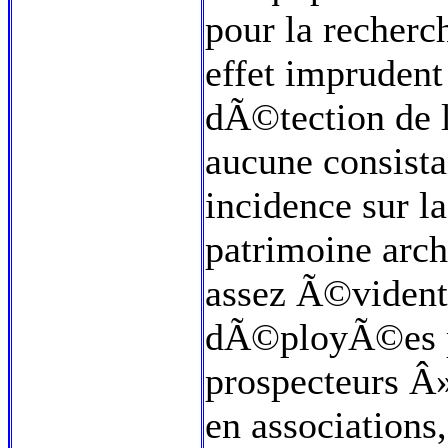
pour la recherc
effet imprudent 
dÃ©tection de l
aucune consista
incidence sur l
patrimoine arch
assez Ã©vident
dÃ©ployÃ©es 
prospecteurs Â
en association