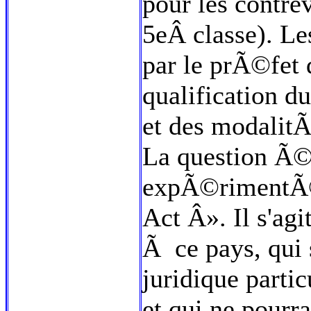
pour les contre
5eÂ classe). Le
par le prÃ©fet 
qualification d
et des modalit
La question Ã©v
expÃ©rimentÃ© 
Act Â». Il s'agi
Ã ce pays, qui
juridique parti
et qui ne pourr