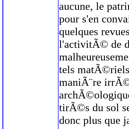
aucune, le patr
pour s'en conva
quelques revue
l'activitÃ© de 
malheureusemen
tels matÃ©riels
maniÃ¨re irrÃ©
archÃ©ologiques
tirÃ©s du sol s
donc plus que 