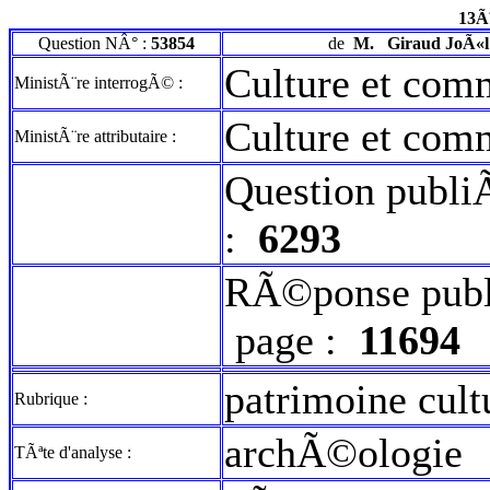
13Ã
Question NÂ° :
53854
de
M.
Giraud JoÃ«l
Culture et com
MinistÃ¨re interrogÃ© :
Culture et com
MinistÃ¨re attributaire :
Question publi
:
6293
RÃ©ponse publ
page :
11694
patrimoine cult
Rubrique :
archÃ©ologie
TÃªte d'analyse :