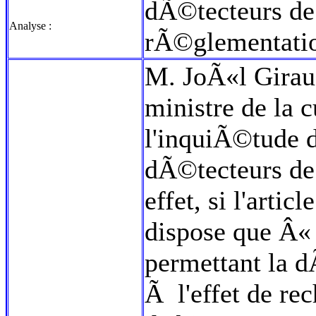
dÃ©tecteurs de
Analyse :
rÃ©glementati
M. JoÃ«l Giraud 
ministre de la 
l'inquiÃ©tude d
dÃ©tecteurs de
effet, si l'arti
dispose que Â« 
permettant la d
Ã l'effet de r