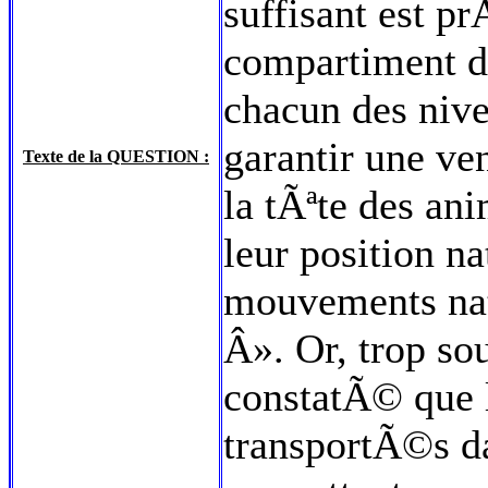
suffisant est p
compartiment 
chacun des niv
garantir une ve
Texte de la QUESTION :
la tÃªte des an
leur position na
mouvements nat
Â». Or, trop sou
constatÃ© que l
transportÃ©s da