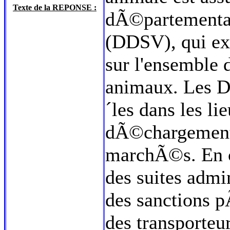
Texte de la REPONSE :
dÃ©partemental
(DDSV), qui exe
sur l'ensemble 
animaux. Les 
´les dans les l
dÃ©chargement 
marchÃ©s. En ca
des suites admi
des sanctions p
des transporteu