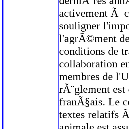
derniÃ¨res ann
activement Ã ce
souligner l'imp
l'agrÃ©ment des
conditions de tr
collaboration e
membres de l'
rÃ¨glement est 
franÃ§ais. Le c
textes relatifs
animale est ass