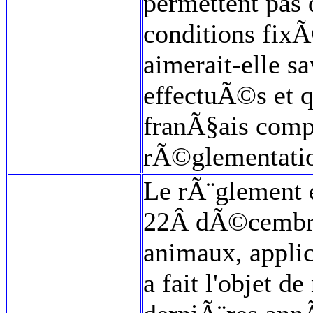
permettent pas 
conditions fixÃ
aimerait-elle sa
effectuÃ©s et 
franÃ§ais compt
rÃ©glementatio
Le rÃ¨glement
22Â dÃ©cembreÂ
animaux, applic
a fait l'objet 