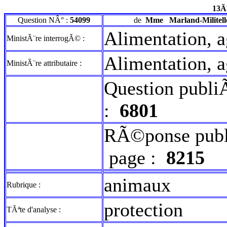
13Ã
Question NÂ° :
54099
de
Mme
Marland-Militell
Alimentation, a
MinistÃ¨re interrogÃ© :
Alimentation, a
MinistÃ¨re attributaire :
Question publi
:
6801
RÃ©ponse publ
page :
8215
animaux
Rubrique :
protection
TÃªte d'analyse :