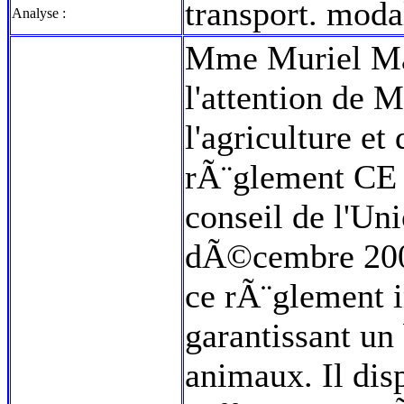
transport. mod
Analyse :
Mme Muriel Mar
l'attention de M
l'agriculture et
rÃ¨glement CE 
conseil de l'U
dÃ©cembre 2004.
ce rÃ¨glement 
garantissant un
animaux. Il di