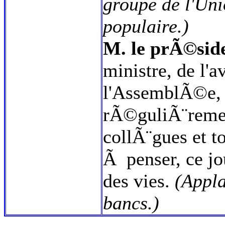
groupe de l'Un
populaire.)
M. le prÃ©side
ministre, de l'
l'AssemblÃ©e, d
rÃ©guliÃ¨remen
collÃ¨gues et t
Ã penser, ce jo
des vies.
(Appl
bancs.)