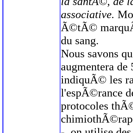
la santÃ©, de la
associative.
Mon
Ã©tÃ© marquÃ©e
du sang.
Nous savons qu
augmentera de 5
indiquÃ© les ra
l'espÃ©rance de 
protocoles thÃ©
chimiothÃ©rapi
-, on utilise de