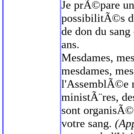
Je prÃ©pare un
possibilitÃ©s d
de don du sang 
ans.
Mesdames, mes
mesdames, mess
l'AssemblÃ©e n
ministÃ¨res, de
sont organisÃ©
votre sang.
(Ap