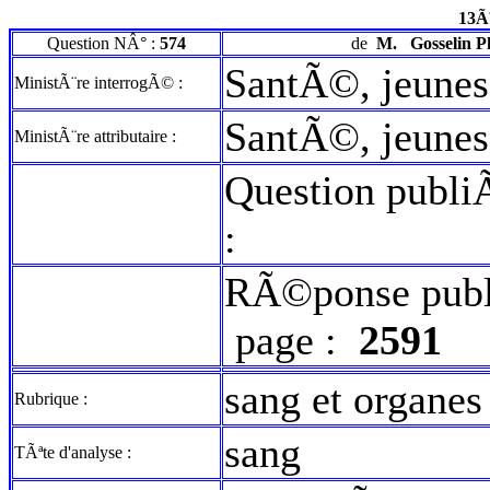
13Ã
Question NÂ° :
574
de
M.
Gosselin P
SantÃ©, jeuness
MinistÃ¨re interrogÃ© :
SantÃ©, jeuness
MinistÃ¨re attributaire :
Question publi
:
RÃ©ponse publ
page :
2591
sang et organe
Rubrique :
sang
TÃªte d'analyse :