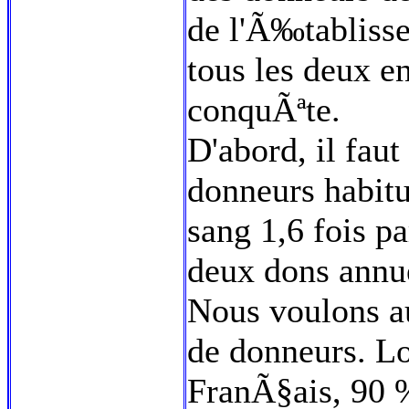
de l'Ã‰tablisse
tous les deux 
conquÃªte.
D'abord, il fau
donneurs habit
sang 1,6 fois p
deux dons annu
Nous voulons aus
de donneurs. Lo
FranÃ§ais, 90 %