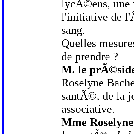
lycÃ©ens, une i
l'initiative de
sang.
Quelles mesure
de prendre ?
M. le prÃ©side
Roselyne Bachel
santÃ©, de la je
associative.
Mme Roselyne 