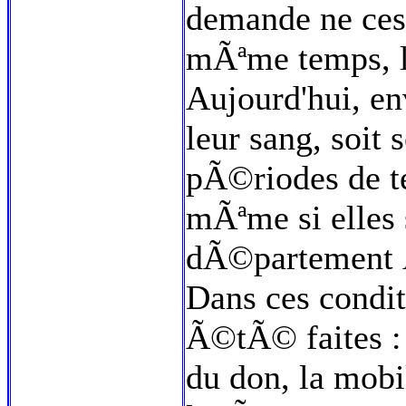
demande ne cess
mÃªme temps, l
Aujourd'hui, e
leur sang, soit 
pÃ©riodes de te
mÃªme si elles 
dÃ©partement 
Dans ces condit
Ã©tÃ© faites : 
du don, la mobi