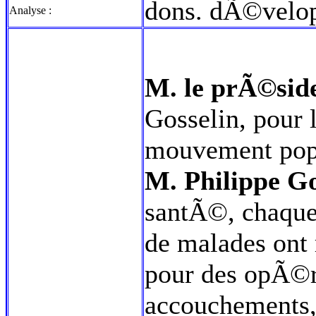
dons. dÃ©velo
Analyse :
M. le prÃ©side
Gosselin, pour 
mouvement popu
M. Philippe Go
santÃ©, chaque
de malades ont 
pour des opÃ©ra
accouchements,