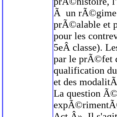
prÃ©histoire, l'
Ã un rÃ©gime d
prÃ©alable et 
pour les contre
5eÂ classe). Le
par le prÃ©fet 
qualification d
et des modalit
La question Ã©v
expÃ©rimentÃ© 
Act Â». Il s'agi