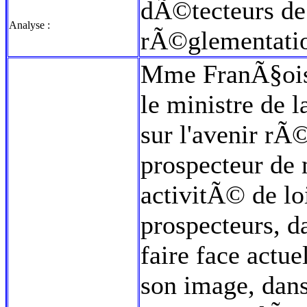
dÃ©tecteurs de
Analyse :
rÃ©glementati
Mme FranÃ§oise 
le ministre de 
sur l'avenir r
prospecteur de 
activitÃ© de lo
prospecteurs, da
faire face act
son image, dans