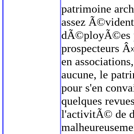
patrimoine arch
assez Ã©vident
dÃ©ployÃ©es 
prospecteurs Â
en association
aucune, le patr
pour s'en conva
quelques revue
l'activitÃ© de 
malheureusemen