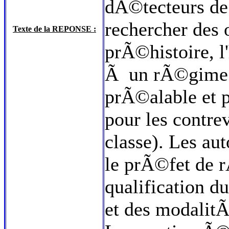
dÃ©tecteurs de
rechercher des 
Texte de la REPONSE :
prÃ©histoire, l'
Ã un rÃ©gime d
prÃ©alable et 
pour les contre
classe). Les au
le prÃ©fet de r
qualification d
et des modalit