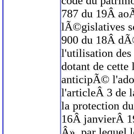
code du patrim
787 du 19Â aoÃ
lÃ©gislatives s
900 du 18Â dÃ
l'utilisation d
dotant de cette 
anticipÃ© l'ado
l'articleÂ 3 de
la protection 
16Â janvierÂ 1
Â», par lequel