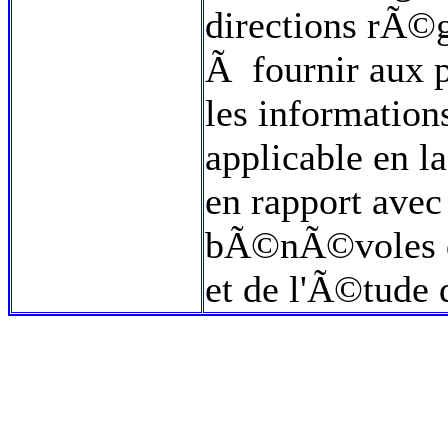
directions rÃ©gi
Ã fournir aux 
les information
applicable en l
en rapport avec
bÃ©nÃ©voles d
et de l'Ã©tude 