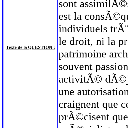
sont assimilÃ©s
est la consÃ©q
individuels trÃ
le droit, ni la 
Texte de la QUESTION :
patrimoine ar
souvent passion
activitÃ© dÃ
une autorisatio
craignent que cel
prÃ©cisent que 