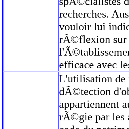
spÃ©cialistes d
recherches. Aus
vouloir lui indi
rÃ©flexion sur 
l'Ã©tablissemen
efficace avec l
L'utilisation d
dÃ©tection d'o
appartiennent 
rÃ©gie par les 