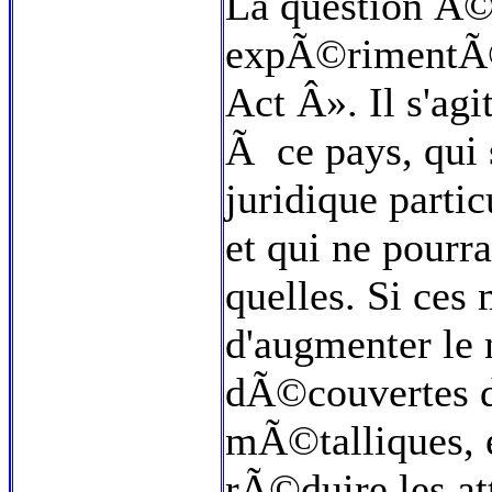
La question Ã©v
expÃ©rimentÃ© 
Act Â». Il s'agi
Ã ce pays, qui
juridique parti
et qui ne pourr
quelles. Si ces
d'augmenter le
dÃ©couvertes d
mÃ©talliques, e
rÃ©duire les at