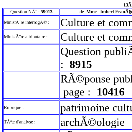
13Ã
Question NÂ° :
59013
de
Mme
Imbert FranÃ§o
Culture et com
MinistÃ¨re interrogÃ© :
Culture et com
MinistÃ¨re attributaire :
Question publi
:
8915
RÃ©ponse publ
page :
10416
patrimoine cult
Rubrique :
archÃ©ologie
TÃªte d'analyse :