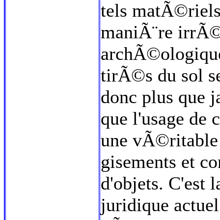
tels matÃ©riels
maniÃ¨re irrÃ©
archÃ©ologiques
tirÃ©s du sol s
donc plus que 
que l'usage de 
une vÃ©ritable
gisements et co
d'objets. C'est 
juridique actuel