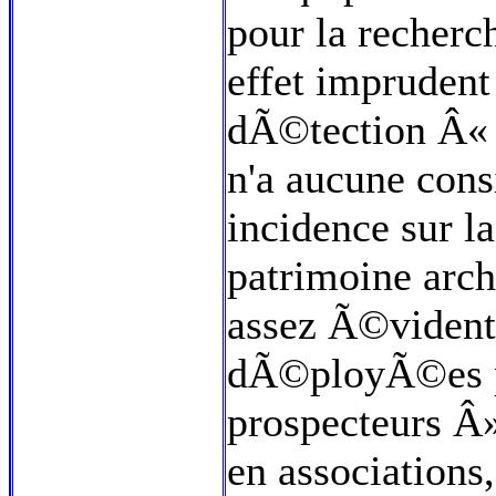
pour la recherc
effet imprudent 
dÃ©tection Â« d
n'a aucune consi
incidence sur l
patrimoine arch
assez Ã©vident
dÃ©ployÃ©es 
prospecteurs Â
en association