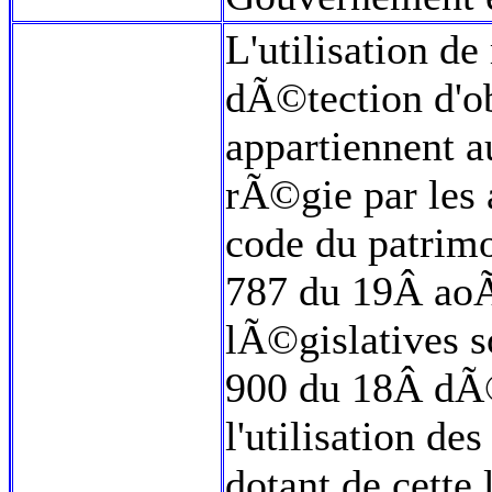
L'utilisation d
dÃ©tection d'o
appartiennent 
rÃ©gie par les 
code du patrim
787 du 19Â aoÃ
lÃ©gislatives s
900 du 18Â dÃ
l'utilisation d
dotant de cette 