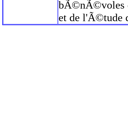
bÃ©nÃ©voles d
et de l'Ã©tude 