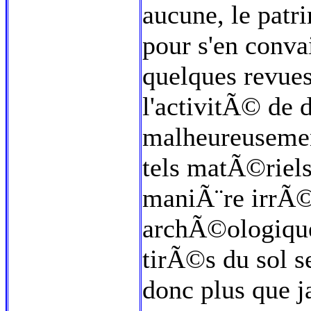
aucune, le patr
pour s'en conva
quelques revue
l'activitÃ© de 
malheureusemen
tels matÃ©riels
maniÃ¨re irrÃ©
archÃ©ologiques
tirÃ©s du sol s
donc plus que 