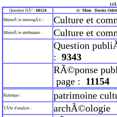
13Ã
Question NÂ° :
60124
de
Mme
Duriez Odet
Culture et com
MinistÃ¨re interrogÃ© :
Culture et com
MinistÃ¨re attributaire :
Question publi
:
9343
RÃ©ponse publ
page :
11154
patrimoine cult
Rubrique :
archÃ©ologie
TÃªte d'analyse :