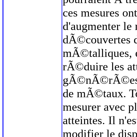
ces mesures ont
d'augmenter le
dÃ©couvertes d
mÃ©talliques, e
rÃ©duire les at
gÃ©nÃ©rÃ©es pa
de mÃ©taux. Tou
mesurer avec pl
atteintes. Il n
modifier le disp