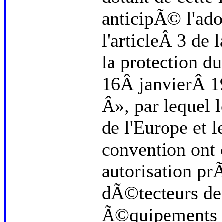
anticipÃ© l'ado
l'articleÂ 3 de
la protection 
16Â janvierÂ 1
Â», par lequel
de l'Europe et 
convention ont
autorisation pr
dÃ©tecteurs de
Ã©quipements 