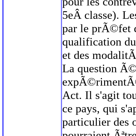
pour les contre
5eÂ classe). Le
par le prÃ©fet 
qualification d
et des modalit
La question Ã©v
expÃ©rimentÃ©
Act. Il s'agit t
ce pays, qui s'
particulier des
pourraient Ãªtr