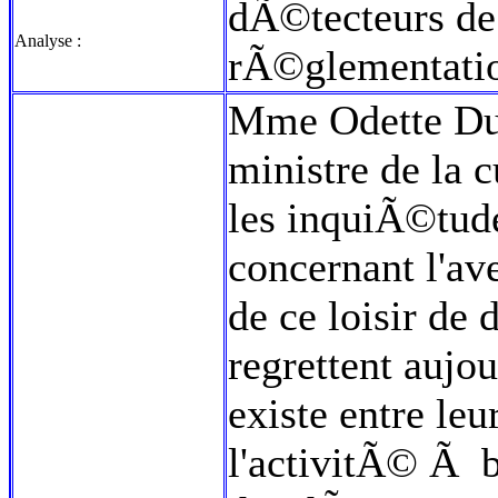
dÃ©tecteurs de
Analyse :
rÃ©glementati
Mme Odette Duri
ministre de la 
les inquiÃ©tud
concernant l'ave
de ce loisir d
regrettent aujo
existe entre leu
l'activitÃ© Ã 