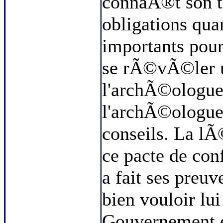
connaÃ®t son te
obligations qua
importants pour
se rÃ©vÃ©ler u
l'archÃ©ologue 
l'archÃ©ologue 
conseils. La lÃ
ce pacte de con
a fait ses preuv
bien vouloir lui
Gouvernement e