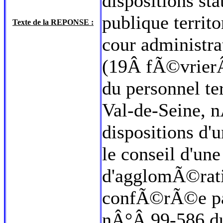
dispositions sta
publique territo
Texte de la REPONSE :
cour administra
(19Â fÃ©vrierÂ
du personnel te
Val-de-Seine, 
dispositions d'
le conseil d'u
d'agglomÃ©rati
confÃ©rÃ©e par 
nÂ°Â 99-586 du