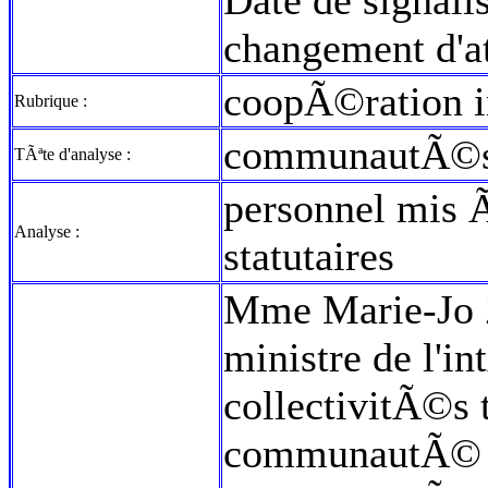
Date de signal
changement d'a
coopÃ©ration 
Rubrique :
communautÃ©s
TÃªte d'analyse :
personnel mis Ã
Analyse :
statutaires
Mme Marie-Jo
ministre de l'in
collectivitÃ©s t
communautÃ© 