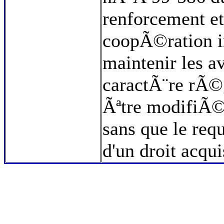
renforcement et
coopÃ©ration 
maintenir les a
caractÃ¨re rÃ©g
Ãªtre modifiÃ©
sans que le re
d'un droit acqu