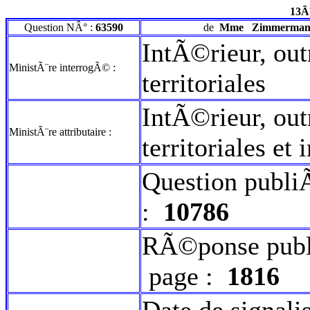
13Ã
Question NÂ° :
63590
de
Mme
Zimmermann
IntÃ©rieur, out
MinistÃ¨re interrogÃ© :
territoriales
IntÃ©rieur, out
MinistÃ¨re attributaire :
territoriales et
Question publi
:
10786
RÃ©ponse publ
page :
1816