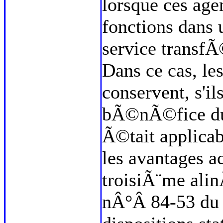
lorsque ces age
fonctions dans 
service trans
Dans ce cas, l
conservent, s'il
bÃ©nÃ©fice du 
Ã©tait applicabl
les avantages a
troisiÃ¨me alin
nÂ°Â 84-53 du 