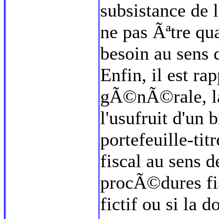
subsistance de 
ne pas Ãªtre qu
besoin au sens d
Enfin, il est r
gÃ©nÃ©rale, la
l'usufruit d'un 
portefeuille-tit
fiscal au sens d
procÃ©dures fis
fictif ou si la