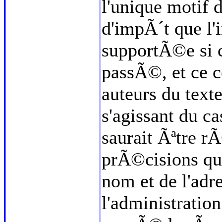
l'unique motif 
d'impÃ´t que l
supportÃ©e si 
passÃ©, et ce c
auteurs du text
s'agissant du c
saurait Ãªtre r
prÃ©cisions qu
nom et de l'adr
l'administrati