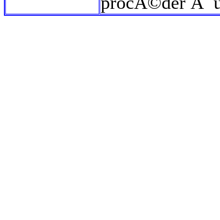
procÃ©der Ã un