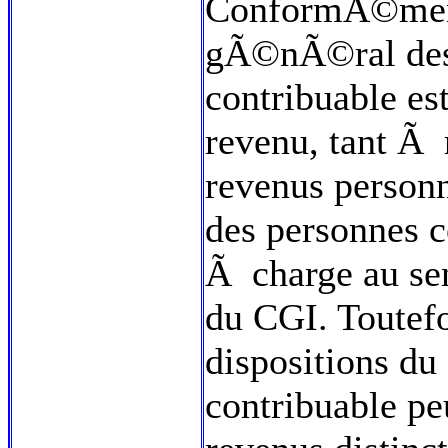
ConformÃ©ment 
gÃ©nÃ©ral des
contribuable es
revenu, tant Ã
revenus personn
des personnes
Ã charge au sen
du CGI. Toutef
dispositions du
contribuable pe