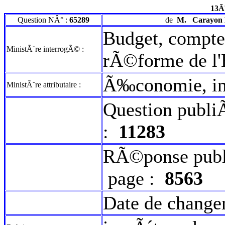
13Ã
Question NÂ° :
65289
de
M.
Carayon 
Budget, comptes
MinistÃ¨re interrogÃ© :
rÃ©forme de l'
Ã‰conomie, ind
MinistÃ¨re attributaire :
Question publi
:
11283
RÃ©ponse publ
page :
8563
Date de change