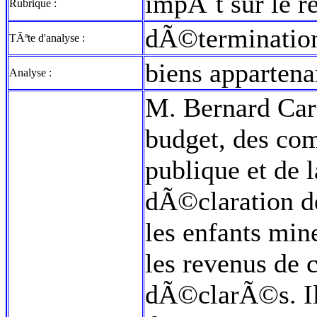
impÃ´t sur le r
Rubrique :
dÃ©termination
TÃªte d'analyse :
biens appartena
Analyse :
M. Bernard Cara
budget, des com
publique et de 
dÃ©claration d
les enfants min
les revenus de 
dÃ©clarÃ©s. Il 