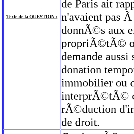
de Paris ait r
n'avaient pas Ã 
Texte de la QUESTION :
donnÃ©s aux enf
propriÃ©tÃ© ou
demande aussi s
donation tempor
immobilier ou d'
interprÃ©tÃ© c
rÃ©duction d'im
de droit.