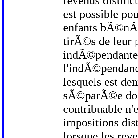
revenus distinct
est possible pou
enfants bÃ©nÃ©
tirÃ©s de leur 
indÃ©pendante 
l'indÃ©pendance
lesquels est d
sÃ©parÃ©e doit
contribuable n
impositions dis
lorsque les re