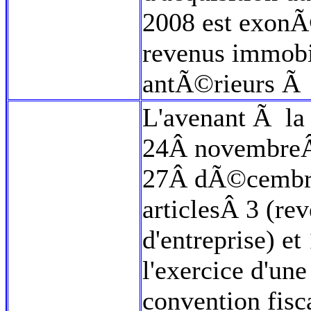
2008 est exon
revenus immobi
antÃ©rieurs Ã
L'avenant Ã la 
24Â novembreÂ 
27Â dÃ©cembre
articlesÂ 3 (re
d'entreprise) e
l'exercice d'un
convention fisc