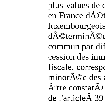
plus-values de
en France dÃ©te
luxembourgeois
dÃ©terminÃ©es 
commun par dif
cession des imm
fiscale, corres
minorÃ©e des a
Ãªtre constatÃ©
de l'articleÂ 