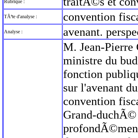
traitÃ©s et con
Rubrique :
convention fis
TÃªte d'analyse :
avenant. perspe
Analyse :
M. Jean-Pierre G
ministre du bud
fonction publiq
sur l'avenant 
convention fisca
Grand-duchÃ© 
profondÃ©ment