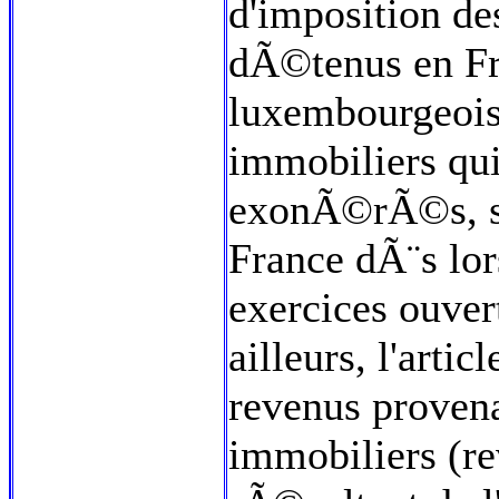
d'imposition d
dÃ©tenus en Fr
luxembourgeoise
immobiliers qui
exonÃ©rÃ©s, s
France dÃ¨s lor
exercices ouver
ailleurs, l'arti
revenus provena
immobiliers (rev