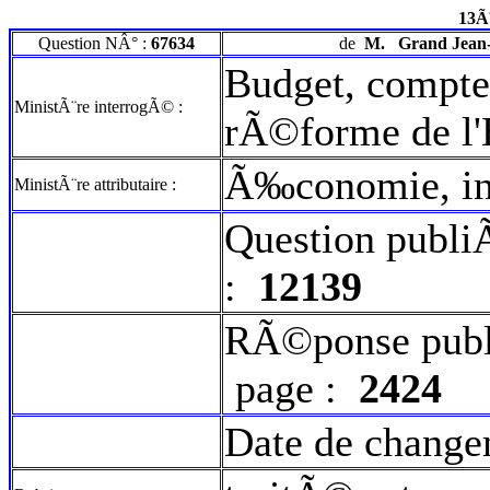
13Ã
Question NÂ° :
67634
de
M.
Grand Jean-
Budget, comptes
MinistÃ¨re interrogÃ© :
rÃ©forme de l'
Ã‰conomie, ind
MinistÃ¨re attributaire :
Question publi
:
12139
RÃ©ponse publ
page :
2424
Date de change