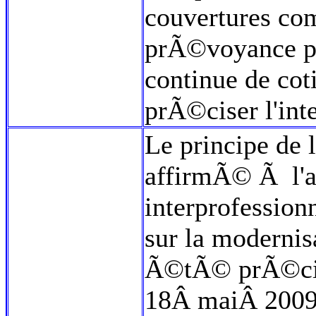
couvertures co
prÃ©voyance pou
continue de cot
prÃ©ciser l'int
Le principe de l
affirmÃ© Ã l'ar
interprofession
sur la modernis
Ã©tÃ© prÃ©cis
18Â maiÂ 2009