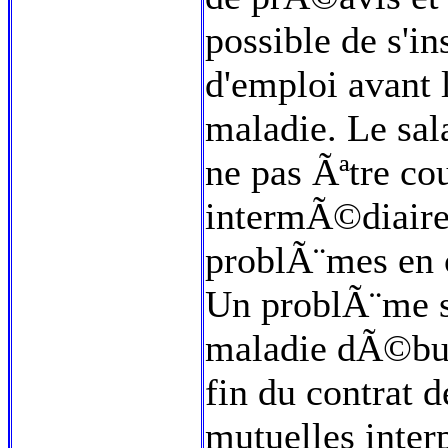
possible de s'
d'emploi avant 
maladie. Le sa
ne pas Ãªtre co
intermÃ©diaire
problÃ¨mes en c
Un problÃ¨me si
maladie dÃ©bu
fin du contrat d
mutuelles inter