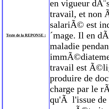
en vigueur dÃ¨s
travail, et non
salariÃ© est i
´mage. Il en dÃ
Texte de la REPONSE :
maladie pendan
immÃ©diatement
travail est Ã©li
produire de doc
charge par le 
qu'Ã l'issue de 