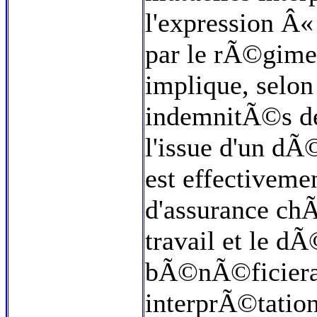
l'expression Â«
par le rÃ©gime
implique, selon 
indemnitÃ©s de
l'issue d'un dÃ
est effectiveme
d'assurance chÃ
travail et le d
bÃ©nÃ©ficierai
interprÃ©tations