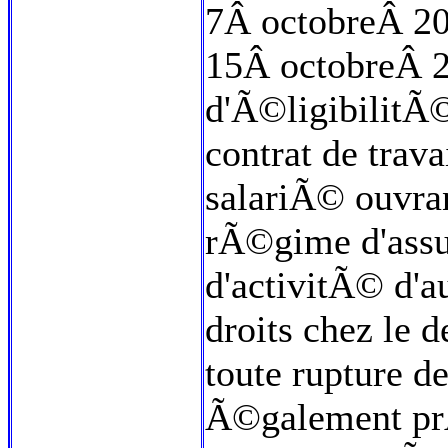
7Â octobreÂ 200
15Â octobreÂ 2
d'Ã©ligibilitÃ©
contrat de trava
salariÃ© ouvran
rÃ©gime d'ass
d'activitÃ© d'a
droits chez le 
toute rupture de
Ã©galement prÃ