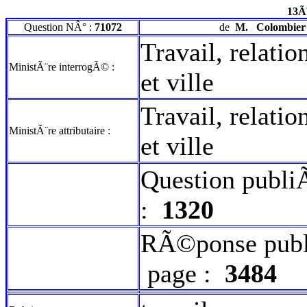
13Ã
Question NÂ° :
71072
de
M.
Colombier
Travail, relatio
MinistÃ¨re interrogÃ© :
et ville
Travail, relatio
MinistÃ¨re attributaire :
et ville
Question publi
:
1320
RÃ©ponse publ
page :
3484