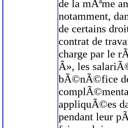
de la mÃªme an
notamment, dans
de certains droi
contrat de trav
charge par le 
Â», les salariÃ
bÃ©nÃ©fice des
complÃ©mentai
appliquÃ©es dan
pendant leur p