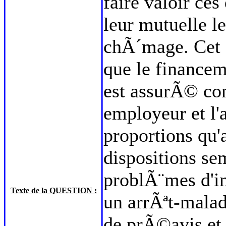
faire valoir ces
leur mutuelle le
chÃ´mage. Cet
que le financem
est assurÃ© con
employeur et l
proportions qu
dispositions se
problÃ¨mes d'in
Texte de la QUESTION :
un arrÃªt-mala
de prÃ©avis et s