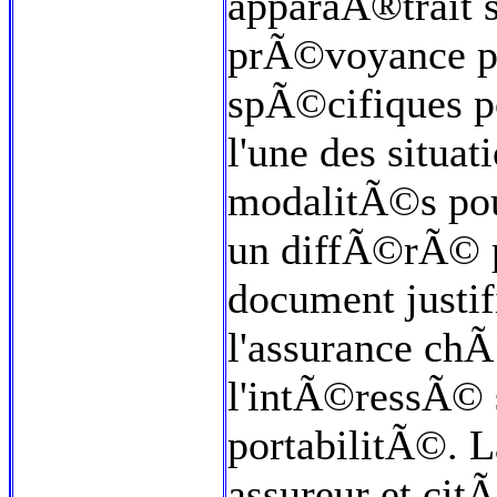
apparaÃ®trait s
prÃ©voyance p
spÃ©cifiques p
l'une des situa
modalitÃ©s pou
un diffÃ©rÃ© p
document justi
l'assurance ch
l'intÃ©ressÃ© 
portabilitÃ©. L
assureur et cit