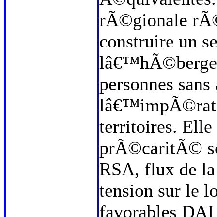
rÃ©gionale rÃ
construire un s
lâ€™hÃ©bergeme
personnes sans
lâ€™impÃ©rati
territoires. Ell
prÃ©caritÃ© so
RSA, flux de l
tension sur le
favorables DAL