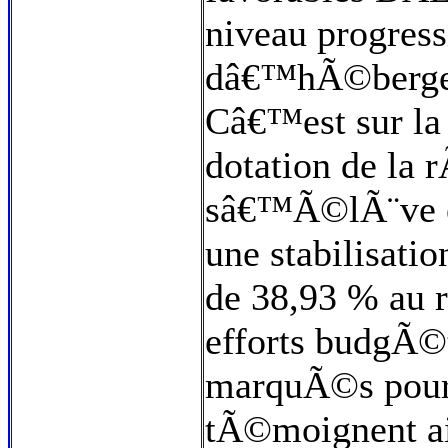
niveau progres
dâ€™hÃ©bergem
Câ€™est sur la 
dotation de l
sâ€™Ã©lÃ¨ve en
une stabilisati
de 38,93 % au r
efforts budgÃ©t
marquÃ©s pour 
tÃ©moignent ain