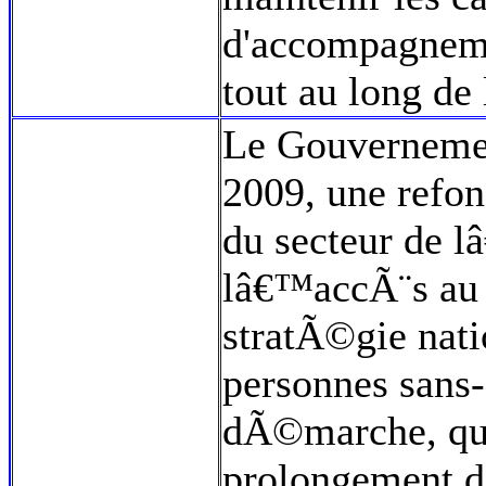
d'accompagnemen
tout au long de
Le Gouverneme
2009, une refo
du secteur de 
lâ€™accÃ¨s au 
stratÃ©gie nati
personnes sans
dÃ©marche, qui
prolongement d