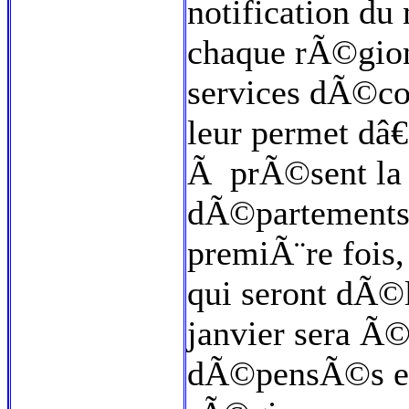
notification du
chaque rÃ©gio
services dÃ©co
leur permet dâ
Ã prÃ©sent la 
dÃ©partements e
premiÃ¨re fois,
qui seront dÃ
janvier sera Ã
dÃ©pensÃ©s en 