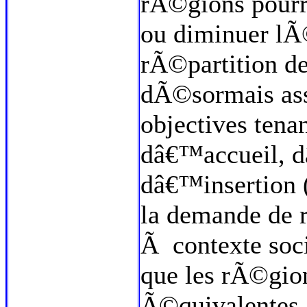
rÃ©gions pour
ou diminuer lÃ
rÃ©partition d
dÃ©sormais as
objectives tena
dâ€™accueil, 
dâ€™insertion (
la demande de r
Ã contexte soci
que les rÃ©gion
Ã©quivalentes.