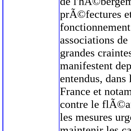
de l'hÃ©bergem
prÃ©fectures et
fonctionnement
associations de 
grandes craintes
manifestent depu
entendus, dans l
France et nota
contre le flÃ©a
les mesures urg
maintenir les c