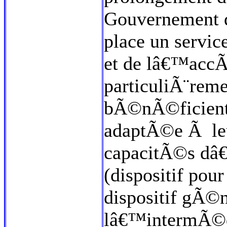
Gouvernement d
place un servi
et de lâ€™accÃ
particuliÃ¨reme
bÃ©nÃ©ficient
adaptÃ©e Ã le
capacitÃ©s dâ
(dispositif pou
dispositif gÃ©
lâ€™intermÃ©d