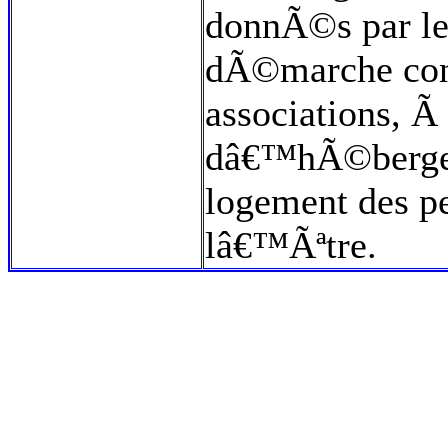
donnÃ©s par le
dÃ©marche conj
associations, Ã
dâ€™hÃ©berge
logement des pe
lâ€™Ãªtre.