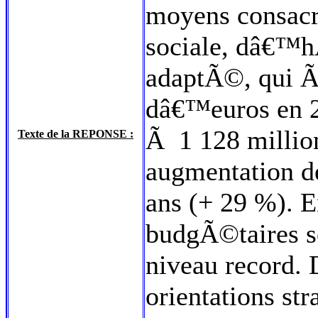
moyens consacrÃ
sociale, dâ€™h
adaptÃ©, qui Ã
dâ€™euros en 
Ã 1 128 millio
Texte de la REPONSE :
augmentation d
ans (+ 29 %). 
budgÃ©taires s
niveau record.
orientations st