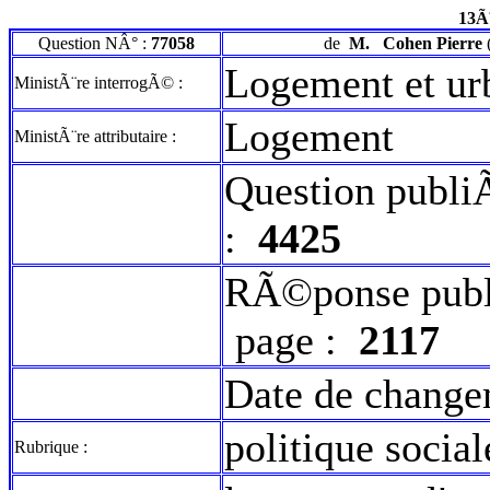
13Ã
Question NÂ° :
77058
de
M.
Cohen Pierre
Logement et ur
MinistÃ¨re interrogÃ© :
Logement
MinistÃ¨re attributaire :
Question publi
:
4425
RÃ©ponse publ
page :
2117
Date de change
politique social
Rubrique :