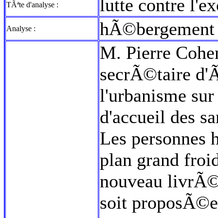
lutte contre l'e
TÃªte d'analyse :
hÃ©bergement d
Analyse :
M. Pierre Cohen 
secrÃ©taire d'
l'urbanisme su
d'accueil des sa
Les personnes 
plan grand froi
nouveau livrÃ©
soit proposÃ©e