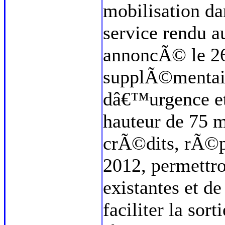
mobilisation d
service rendu a
annoncÃ© le 26
supplÃ©mentai
dâ€™urgence e
hauteur de 75 
crÃ©dits, rÃ©p
2012, permettro
existantes et de
faciliter la so