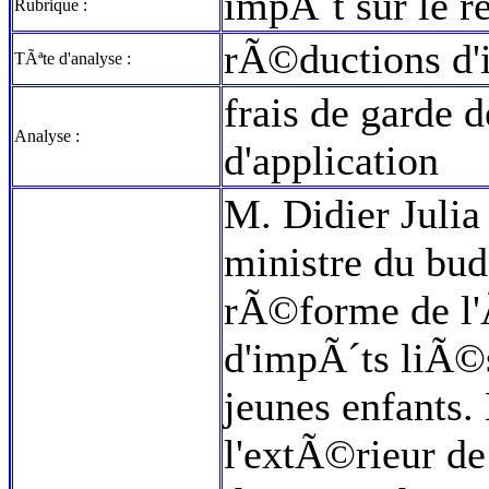
impÃ´t sur le r
Rubrique :
rÃ©ductions d'
TÃªte d'analyse :
frais de garde 
Analyse :
d'application
M. Didier Julia 
ministre du bud
rÃ©forme de l'
d'impÃ´ts liÃ©s
jeunes enfants.
l'extÃ©rieur d