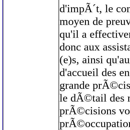
d'impÃ´t, le con
moyen de preuve
qu'il a effecti
donc aux assis
(e)s, ainsi qu'
d'accueil des en
grande prÃ©cisi
le dÃ©tail des
prÃ©cisions von
prÃ©occupatio