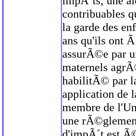
impÃ´ts, une aid
contribuables 
la garde des e
ans qu'ils ont Ã
assurÃ©e par un
maternels agr
habilitÃ© par l
application de 
membre de l'Un
une rÃ©glement
d'impÃ´t est 