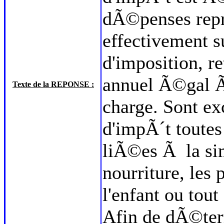
dÃ©penses repr
effectivement 
d'imposition, re
annuel Ã©gal 
Texte de la REPONSE :
charge. Sont ex
d'impÃ´t toutes
liÃ©es Ã la sim
nourriture, le
l'enfant ou tou
Afin de dÃ©term