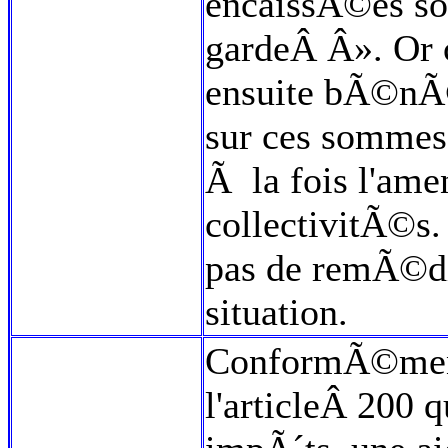
encaissÃ©es sou
gardeÂ Â». Or 
ensuite bÃ©nÃ©
sur ces sommes
Ã la fois l'ame
collectivitÃ©s. 
pas de remÃ©di
situation.
ConformÃ©ment
l'articleÂ 200