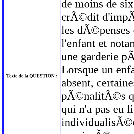
de moins de si
crÃ©dit d'impÃ
les dÃ©penses 
l'enfant et no
une garderie pÃ
Lorsque un enfa
Texte de la QUESTION :
absent, certain
pÃ©nalitÃ©s qui
qui n'a pas eu l
individualisÃ©