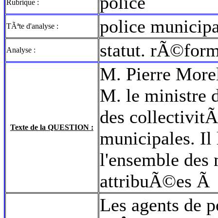
police
Rubrique :
police municipa
TÃªte d'analyse :
statut. rÃ©form
Analyse :
M. Pierre Morel
M. le ministre d
des collectivitÃ
Texte de la QUESTION :
municipales. Il
l'ensemble des 
attribuÃ©es Ã 
Les agents de p