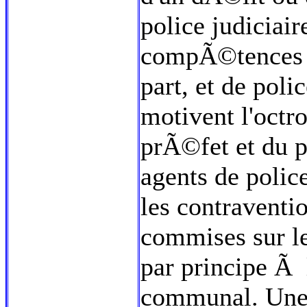
police judiciair
compÃ©tences d
part, et de polic
motivent l'oct
prÃ©fet et du 
agents de polic
les contravent
commises sur le
par principe Ã 
communal. Une q