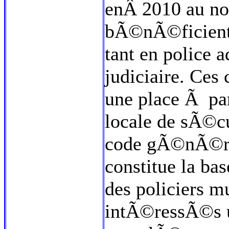
enÂ 2010 au no
bÃ©nÃ©ficient 
tant en police a
judiciaire. Ce
une place Ã pa
locale de sÃ©cu
code gÃ©nÃ©ral 
constitue la b
des policiers m
intÃ©ressÃ©s u