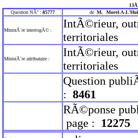
13Ã
Question NÂ° :
85777
de
M.
Morel-A-L'Huis
IntÃ©rieur, out
MinistÃ¨re interrogÃ© :
territoriales
IntÃ©rieur, out
MinistÃ¨re attributaire :
territoriales
Question publi
:
8461
RÃ©ponse publ
page :
12275