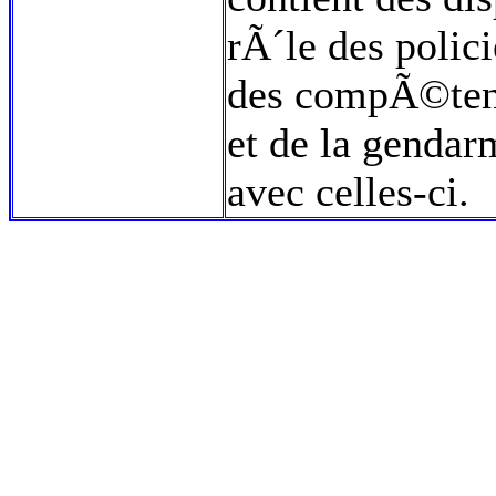
rÃ´le des polic
des compÃ©tenc
et de la gendarm
avec celles-ci.