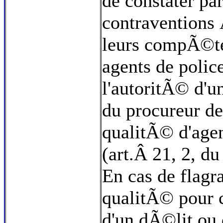
de constater pa
contraventions
leurs compÃ©ten
agents de polic
l'autoritÃ© d'un
du procureur de
qualitÃ© d'agen
(art.Â 21, 2, 
En cas de flagra
qualitÃ© pour 
d'un dÃ©lit ou 