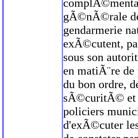
complÃ©mentai
gÃ©nÃ©rale de l
gendarmerie nat
exÃ©cutent, pa
sous son autori
en matiÃ¨re de 
du bon ordre, d
sÃ©curitÃ© et 
policiers muni
d'exÃ©cuter les