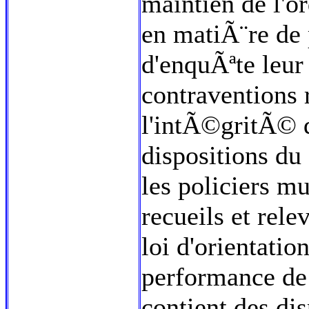
maintien de l'o
en matiÃ¨re de p
d'enquÃªte leur 
contraventions 
l'intÃ©gritÃ© d
dispositions d
les policiers m
recueils et rel
loi d'orientati
performance de
contient des di