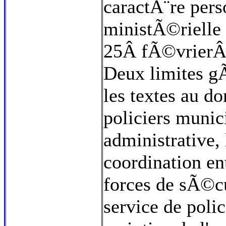
caractÃ¨re pers
ministÃ©riell
25Â fÃ©vrierÂ 
Deux limites g
les textes au 
policiers munic
administrative,
coordination ent
forces de sÃ©cu
service de poli