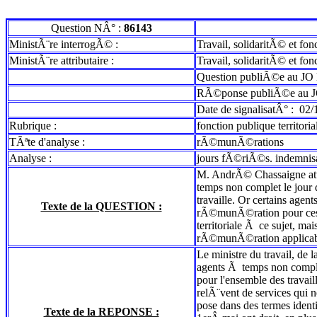
Question NÂ° :
86143
MinistÃ¨re interrogÃ© :
Travail, solidaritÃ© et fon
MinistÃ¨re attributaire :
Travail, solidaritÃ© et fon
Question publiÃ©e au JO 
RÃ©ponse publiÃ©e au J
Date de signalisatÂ° :
02/
Rubrique :
fonction publique territoria
TÃªte d'analyse :
rÃ©munÃ©rations
Analyse :
jours fÃ©riÃ©s. indemnis
M. AndrÃ© Chassaigne attir
temps non complet le jour
travaille. Or certains agen
Texte de la QUESTION :
rÃ©munÃ©ration pour ces he
territoriale Ã ce sujet, m
rÃ©munÃ©ration applicable
Le ministre du travail, de
agents Ã temps non compl
pour l'ensemble des travai
relÃ¨vent de services qui 
pose dans des termes identi
Texte de la REPONSE :