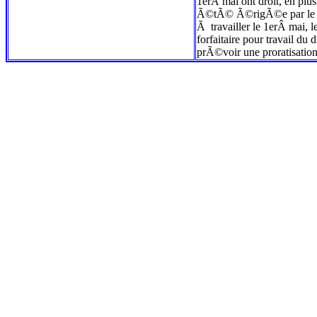
1erÂ mai ont droit, en plu
Ã©tÃ© Ã©rigÃ©e par le jug
Ã travailler le 1erÂ mai
forfaitaire pour travail d
prÃ©voir une proratisation