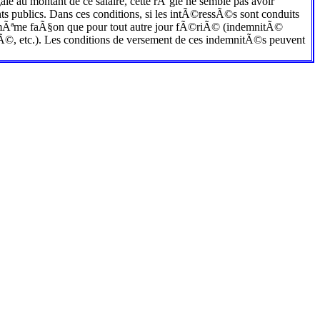
e au montant de ce salaire, cette rÃ¨gle ne semble pas avoir
 publics. Dans ces conditions, si les intÃ©ressÃ©s sont conduits
 mÃªme faÃ§on que pour tout autre jour fÃ©riÃ© (indemnitÃ©
iÃ©, etc.). Les conditions de versement de ces indemnitÃ©s peuvent