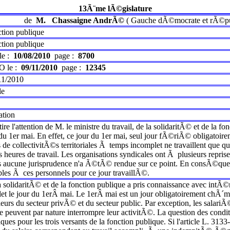
13Ã¨me lÃ©gislature
de
M.
Chassaigne AndrÃ©
(
Gauche dÃ©mocrate et rÃ©pu
ction publique
ction publique
le :
10/08/2010
page :
8700
O le :
09/11/2010
page :
12345
11/2010
le
ation
e l'attention de M. le ministre du travail, de la solidaritÃ© et de la
 du 1er mai. En effet, ce jour du 1er mai, seul jour fÃ©riÃ© obligat
ts de collectivitÃ©s territoriales Ã temps incomplet ne travaillent que
ures de travail. Les organisations syndicales ont Ã plusieurs reprises
ais aucune jurisprudence n'a Ã©tÃ© rendue sur ce point. En consÃ©quen
s Ã ces personnels pour ce jour travaillÃ©.
 la solidaritÃ© et de la fonction publique a pris connaissance avec int
et le jour du 1erÂ mai. Le 1erÂ mai est un jour obligatoirement c
lleurs du secteur privÃ© et du secteur public. Par exception, les salar
ne peuvent par nature interrompre leur activitÃ©. La question des co
ques pour les trois versants de la fonction publique. Si l'article L. 3