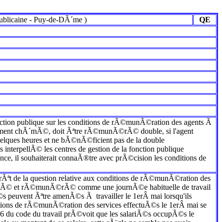
blicaine
-
Puy-de-DÃ´me
)
QE
 fonction publique sur les conditions de rÃ©munÃ©ration des agents Ã
oirement chÃ´mÃ©, doit Ãªtre rÃ©munÃ©rÃ© double, si l'agent
 quelques heures et ne bÃ©nÃ©ficient pas de la double
 interpellÃ© les centres de gestion de la fonction publique
ce, il souhaiterait connaÃ®tre avec prÃ©cision les conditions de
Ã©rÃªt de la question relative aux conditions de rÃ©munÃ©ration des
hÃ´mÃ© et rÃ©munÃ©rÃ© comme une journÃ©e habituelle de travail
iÃ©s peuvent Ãªtre amenÃ©s Ã travailler le 1erÂ mai lorsqu'ils
nditions de rÃ©munÃ©ration des services effectuÃ©s le 1erÂ mai se
133-6 du code du travail prÃ©voit que les salariÃ©s occupÃ©s le