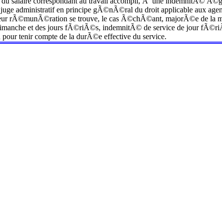
s du salaire correspondant au travail accompli, Ã une indemnitÃ© Ã©gal
e administratif en principe gÃ©nÃ©ral du droit applicable aux agents
, leur rÃ©munÃ©ration se trouve, le cas Ã©chÃ©ant, majorÃ©e de la
u dimanche et des jours fÃ©riÃ©s, indemnitÃ© de service de jour fÃ©r
 pour tenir compte de la durÃ©e effective du service.