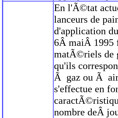
En l'Ã©tat actu
lanceurs de pai
d'application 
6Â maiÂ 1995 f
matÃ©riels de g
qu'ils correspo
Ã gaz ou Ã ai
s'effectue en f
caractÃ©ristiqu
nombre deÂ jou