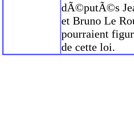
dÃ©putÃ©s Jea
et Bruno Le Ro
pourraient figu
de cette loi.