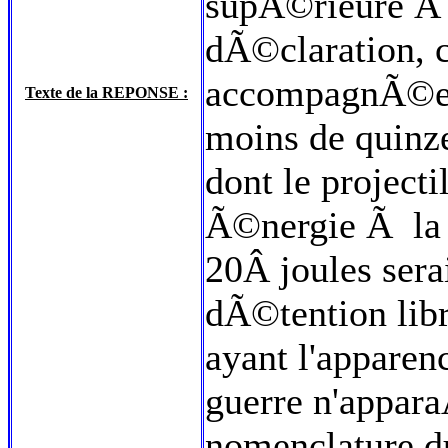
supÃ©rieure Ã 
dÃ©claration, 
accompagnÃ©e d
Texte de la REPONSE :
moins de quinze
dont le project
Ã©nergie Ã la 
20Â joules serai
dÃ©tention libr
ayant l'apparen
guerre n'appara
nomenclature du