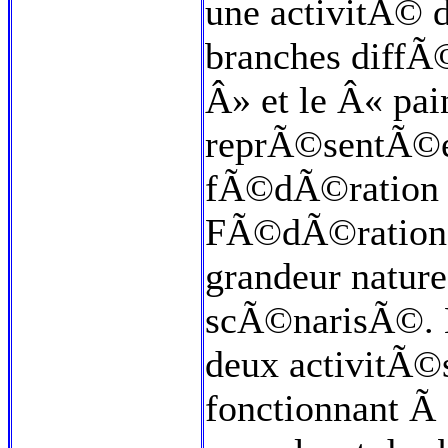
une activitÃ© d
branches diffÃ©
Â» et le Â« pa
reprÃ©sentÃ©e
fÃ©dÃ©ration 
FÃ©dÃ©ration f
grandeur nature
scÃ©narisÃ©. L
deux activitÃ©
fonctionnant Ã