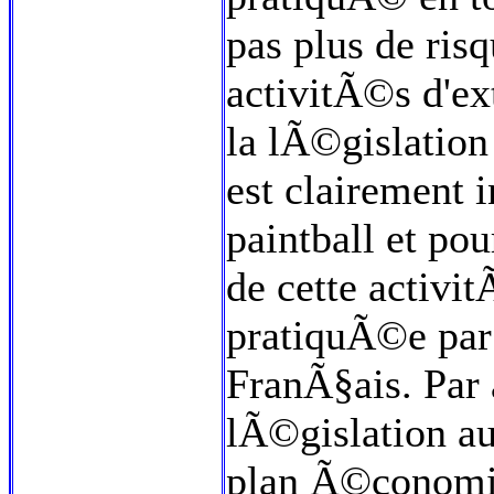
pas plus de risq
activitÃ©s d'e
la lÃ©gislatio
est clairement
paintball et po
de cette activi
pratiquÃ©e par
FranÃ§ais. Par a
lÃ©gislation au
plan Ã©conomiq