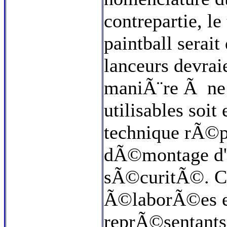
contrepartie, le
paintball serai
lanceurs devrai
maniÃ¨re Ã ne
utilisables soit
technique rÃ©po
dÃ©montage d'u
sÃ©curitÃ©. C
Ã©laborÃ©es en
reprÃ©sentants 