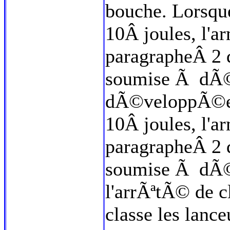
bouche. Lorsqu
10Â joules, l'a
paragrapheÂ 2 
soumise Ã dÃ©c
dÃ©veloppÃ©e e
10Â joules, l'a
paragrapheÂ 2 d
soumise Ã dÃ©cl
l'arrÃªtÃ© de 
classe les lance