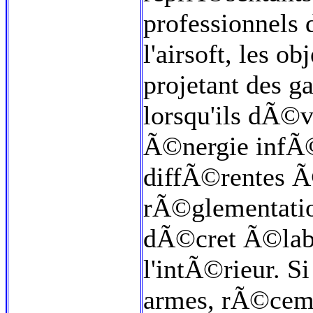
professionnels 
l'airsoft, les ob
projetant des g
lorsqu'ils dÃ©
Ã©nergie infÃ©
diffÃ©rentes Ã
rÃ©glementatio
dÃ©cret Ã©labo
l'intÃ©rieur. Si
armes, rÃ©cem