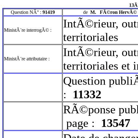
13Ã
Question NÂ° :
91419
de
M.
FÃ©ron HervÃ©
IntÃ©rieur, out
MinistÃ¨re interrogÃ© :
territoriales
IntÃ©rieur, out
MinistÃ¨re attributaire :
territoriales et
Question publi
:
11332
RÃ©ponse publ
page :
13547