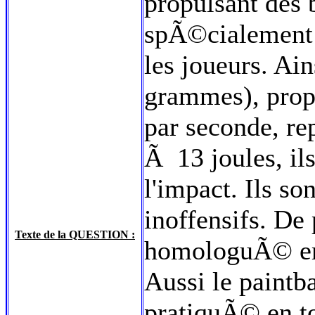
propulsant des b
spÃ©cialement
les joueurs. Ain
grammes), pro
par seconde, r
Ã 13 joules, il
l'impact. Ils s
inoffensifs. De 
Texte de la QUESTION :
homologuÃ© emp
Aussi le paintbal
pratiquÃ© en t