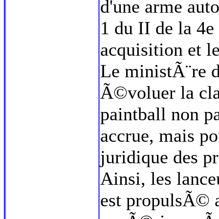
d'une arme aut
1 du II de la 4
acquisition et 
Le ministÃ¨re d
Ã©voluer la cla
paintball non pa
accrue, mais p
juridique des pr
Ainsi, les lance
est propulsÃ© 