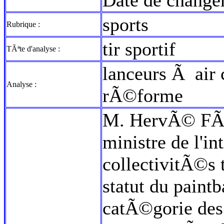
Date de change
sports
Rubrique :
tir sportif
TÃªte d'analyse :
lanceurs Ã ai
Analyse :
rÃ©forme
M. HervÃ© FÃ©r
ministre de l'in
collectivitÃ©s 
statut du paintba
catÃ©gorie des 