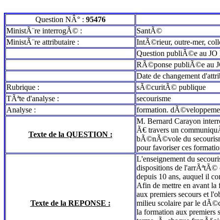
Question NÂ° :
95476
MinistÃ¨re interrogÃ© :
SantÃ©
MinistÃ¨re attributaire :
IntÃ©rieur, outre-mer, coll
Question publiÃ©e au JO 
RÃ©ponse publiÃ©e au J
Date de changement d'attr
Rubrique :
sÃ©curitÃ© publique
TÃªte d'analyse :
secourisme
Analyse :
formation. dÃ©veloppeme
M. Bernard Carayon interro
Ã€ travers un communiquÃ©
Texte de la QUESTION :
bÃ©nÃ©vole du secourisme a
pour favoriser ces formatio
L'enseignement du secouri
dispositions de l'arrÃªtÃ©
depuis 10 ans, auquel il c
Afin de mettre en avant la
aux premiers secours et l'
Texte de la REPONSE :
milieu scolaire par le dÃ©
la formation aux premiers