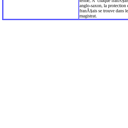
terme, Ã chaque franÃ§ais 
anglo-saxon, la protectio
franÃ§ais se trouve dans l
magistrat.