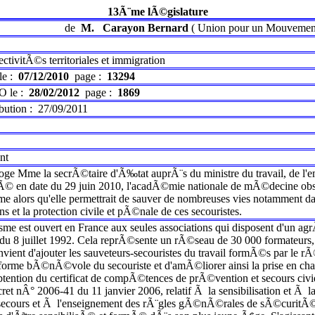
13Ã¨me lÃ©gislature
de
M.
Carayon Bernard
(
Union pour un Mouvement
ectivitÃ©s territoriales et immigration
le :
07/12/2010
page :
13294
O le :
28/02/2012
page :
1869
ibution :
27/09/2011
nt
ge Mme la secrÃ©taire d'Ã‰tat auprÃ¨s du ministre du travail, de l'e
 en date du 29 juin 2010, l'acadÃ©mie nationale de mÃ©decine obser
lors qu'elle permettrait de sauver de nombreuses vies notamment dans d
ns et la protection civile et pÃ©nale de ces secouristes.
sme est ouvert en France aux seules associations qui disposent d'un
 du 8 juillet 1992. Cela reprÃ©sente un rÃ©seau de 30 000 formateurs,
onvient d'ajouter les sauveteurs-secouristes du travail formÃ©s par le r
 forme bÃ©nÃ©vole du secouriste et d'amÃ©liorer ainsi la prise en charg
obtention du certificat de compÃ©tences de prÃ©vention et secours ci
cret nÂ° 2006-41 du 11 janvier 2006, relatif Ã la sensibilisation et Ã 
 secours et Ã l'enseignement des rÃ¨gles gÃ©nÃ©rales de sÃ©curitÃ©. 