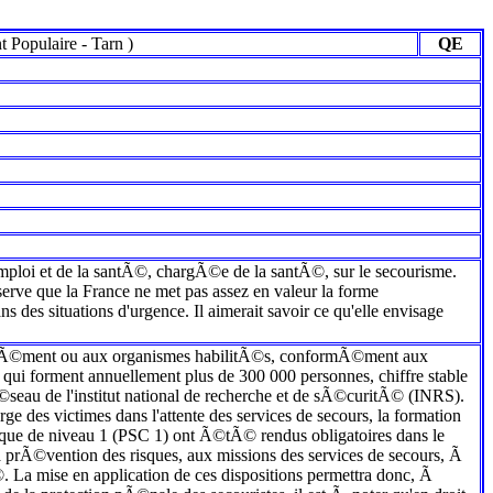
 Populaire
-
Tarn
)
QE
mploi et de la santÃ©, chargÃ©e de la santÃ©, sur le secourisme.
ve que la France ne met pas assez en valeur la forme
es situations d'urgence. Il aimerait savoir ce qu'elle envisage
 agrÃ©ment ou aux organismes habilitÃ©s, conformÃ©ment aux
 qui forment annuellement plus de 300 000 personnes, chiffre stable
Ã©seau de l'institut national de recherche et de sÃ©curitÃ© (INRS).
e des victimes dans l'attente des services de secours, la formation
vique de niveau 1 (PSC 1) ont Ã©tÃ© rendus obligatoires dans le
la prÃ©vention des risques, aux missions des services de secours, Ã
La mise en application de ces dispositions permettra donc, Ã