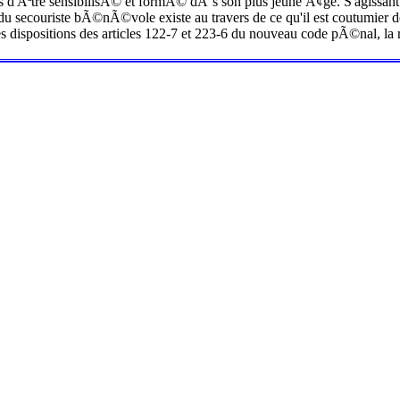
d'Ãªtre sensibilisÃ© et formÃ© dÃ¨s son plus jeune Ã¢ge. S'agissant de
n du secouriste bÃ©nÃ©vole existe au travers de ce qu'il est coutumie
es dispositions des articles 122-7 et 223-6 du nouveau code pÃ©nal, l