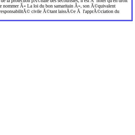
 la protection pÃ©nale des secouristes, il est Ã noter qu'en droit
r de nommer Â« La loi du bon samaritain Â», son Ã©quivalent
a responsabilitÃ© civile Ã©tant laissÃ©e Ã l'apprÃ©ciation du