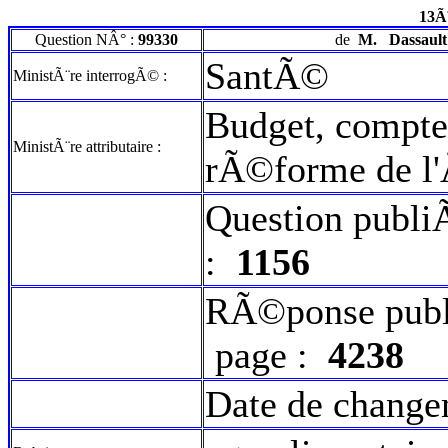
13Ã
Question NÂ° :
99330
de
M.
Dassault
SantÃ©
MinistÃ¨re interrogÃ© :
Budget, comptes
MinistÃ¨re attributaire :
rÃ©forme de l
Question publi
:
1156
RÃ©ponse publ
page :
4238
Date de change