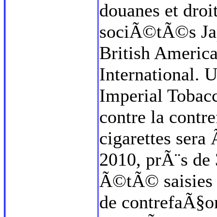
douanes et droi
sociÃ©tÃ©s Jap
British America
International. 
Imperial Tobacc
contre la contr
cigarettes ser
2010, prÃ¨s de 
Ã©tÃ© saisies 
de contrefaÃ§on