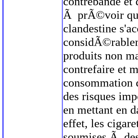
contrebande et d
Ã prÃ©voir que
clandestine s'a
considÃ©rablem
produits non m
contrefaire et 
consommation d
des risques imp
en mettant en 
effet, les cigar
soumises Ã des 