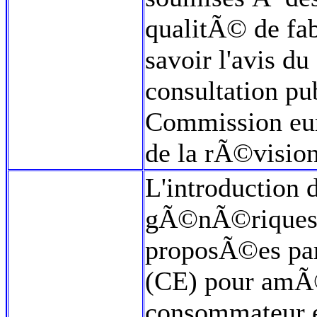
qualitÃ© de fab
savoir l'avis d
consultation pu
Commission eur
de la rÃ©vision
L'introduction 
gÃ©nÃ©riques Â
proposÃ©es pa
(CE) pour amÃ©
consommateur et