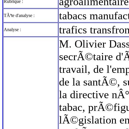
agroalimentaire
Rubrique :
tabacs manufa
TÃªte d'analyse :
trafics transfro
Analyse :
M. Olivier Dass
secrÃ©taire d'
travail, de l'e
de la santÃ©, s
la directive nÂ
tabac, prÃ©figu
lÃ©gislation en