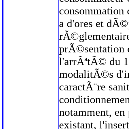
consommation d
a d'ores et dÃ
rÃ©glementaire
prÃ©sentation d
l'arrÃªtÃ© du 1
modalitÃ©s d'in
caractÃ¨re sani
conditionnemen
notamment, en p
existant, l'inse