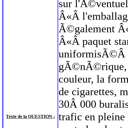
sur l'Ã©ventuel
Â«Â l'emball
Ã©galement Â
Â«Â paquet st
uniformisÃ©Â Â
gÃ©nÃ©rique, c
couleur, la form
de cigarettes, 
30Â 000 buralis
trafic en plein
Texte de la QUESTION :