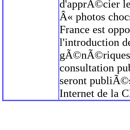
d'apprÃ©cier le
Â« photos chocs
France est opp
l'introduction d
gÃ©nÃ©riques. 
consultation pu
seront publiÃ©s
Internet de la C