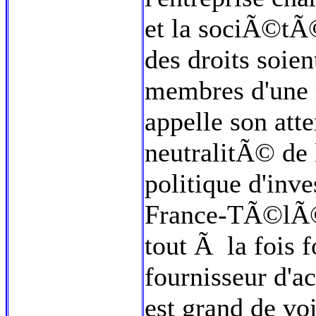
et la sociÃ©tÃ
des droits soie
membres d'une m
appelle son atte
neutralitÃ© de l
politique d'in
France-TÃ©lÃ©
tout Ã la fois 
fournisseur d'a
est grand de voi