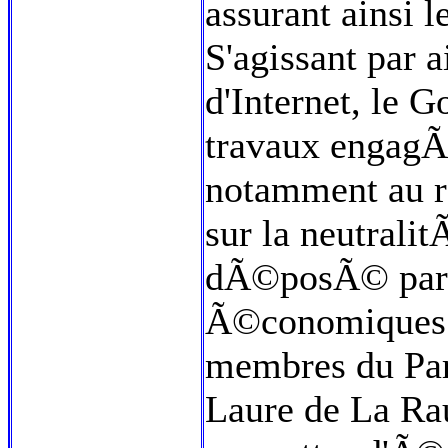
assurant ainsi l
S'agissant par a
d'Internet, le 
travaux engagÃ©
notamment au ra
sur la neutrali
dÃ©posÃ© par l
Ã©conomiques 
membres du Par
Laure de La Rau