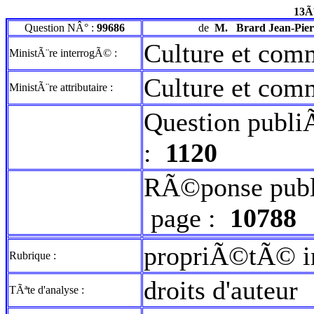
13Ã
Question NÂ° :
99686
de
M.
Brard Jean-Pier
Culture et com
MinistÃ¨re interrogÃ© :
Culture et com
MinistÃ¨re attributaire :
Question publi
:
1120
RÃ©ponse publ
page :
10788
propriÃ©tÃ© in
Rubrique :
droits d'auteur
TÃªte d'analyse :