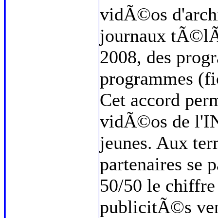
vidÃ©os d'arch
journaux tÃ©l
2008, des progr
programmes (fic
Cet accord perm
vidÃ©os de l'I
jeunes. Aux ter
partenaires se 
50/50 le chiffr
publicitÃ©s ven