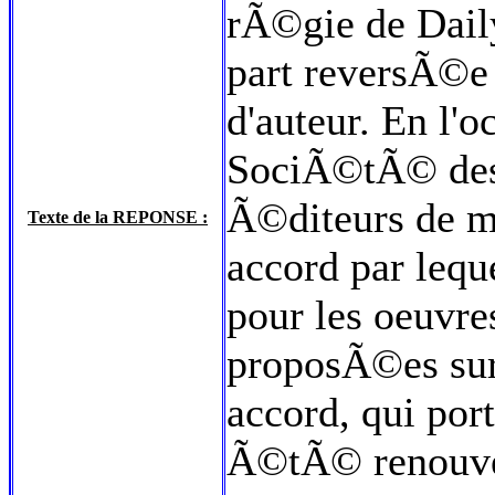
rÃ©gie de Dail
part reversÃ©e
d'auteur. En l'o
SociÃ©tÃ© des 
Ã©diteurs de 
Texte de la REPONSE :
accord par leque
pour les oeuvre
proposÃ©es sur 
accord, qui por
Ã©tÃ© renouve