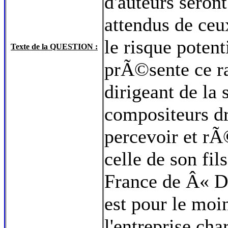
d'auteurs seron
attendus de ceux
le risque potent
Texte de la QUESTION :
prÃ©sente ce r
dirigeant de la
compositeurs d
percevoir et rÃ©
celle de son fil
France de Â« Da
est pour le moi
l'entreprise ch