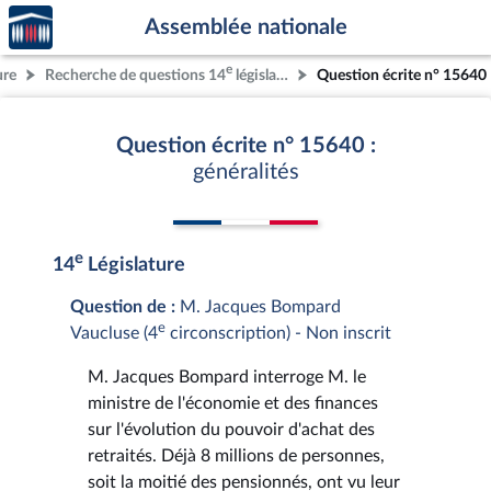
Accèder
Aller au contenu
Aller en bas de la page
Assemblée nationale
à la
page
e
ure
Recherche de questions 14
législature
Question écrite n° 15640
d'accueil
Question écrite n° 15640 :
généralités
e
14
Législature
Question de :
M. Jacques Bompard
e
Vaucluse (4
circonscription) - Non inscrit
M. Jacques Bompard interroge M. le
ministre de l'économie et des finances
sur l'évolution du pouvoir d'achat des
retraités. Déjà 8 millions de personnes,
soit la moitié des pensionnés, ont vu leur