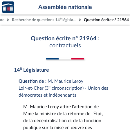
Accèder
Aller au contenu
Aller en bas de la page
Assemblée nationale
à la
page
e
ure
Recherche de questions 14
législature
Question écrite n° 21964
d'accueil
Question écrite n° 21964 :
contractuels
e
14
Législature
Question de :
M. Maurice Leroy
e
Loir-et-Cher (3
circonscription) - Union des
démocrates et indépendants
M. Maurice Leroy attire l'attention de
Mme la ministre de la réforme de l'État,
de la décentralisation et de la fonction
publique sur la mise en œuvre des