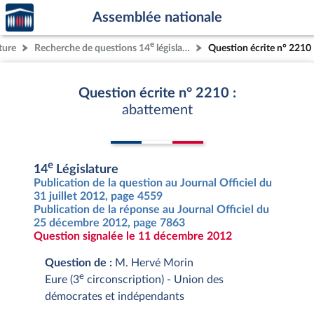
Accèder
Aller au contenu
Aller en bas de la page
Assemblée nationale
à la
page
e
ture
Recherche de questions 14
législature
Question écrite n° 2210
d'accueil
Question écrite n° 2210 :
abattement
e
14
Législature
Publication de la question au Journal Officiel du
31 juillet 2012, page 4559
Publication de la réponse au Journal Officiel du
25 décembre 2012, page 7863
Question signalée le 11 décembre 2012
Question de :
M. Hervé Morin
e
Eure (3
circonscription) - Union des
démocrates et indépendants