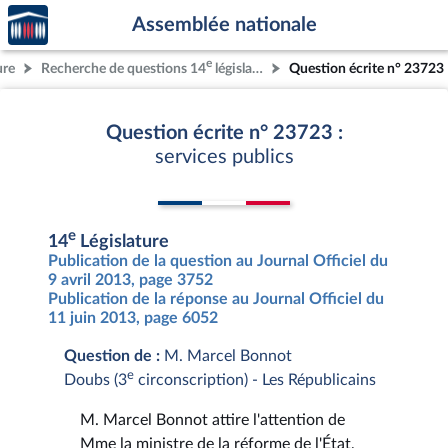
Accèder
Aller au contenu
Aller en bas de la page
Assemblée nationale
à la
page
e
ure
Recherche de questions 14
législature
Question écrite n° 23723
d'accueil
Question écrite n° 23723 :
services publics
e
14
Législature
Publication de la question au Journal Officiel du
9 avril 2013, page 3752
Publication de la réponse au Journal Officiel du
11 juin 2013, page 6052
Question de :
M. Marcel Bonnot
e
Doubs (3
circonscription) - Les Républicains
M. Marcel Bonnot attire l'attention de
Mme la ministre de la réforme de l'État,