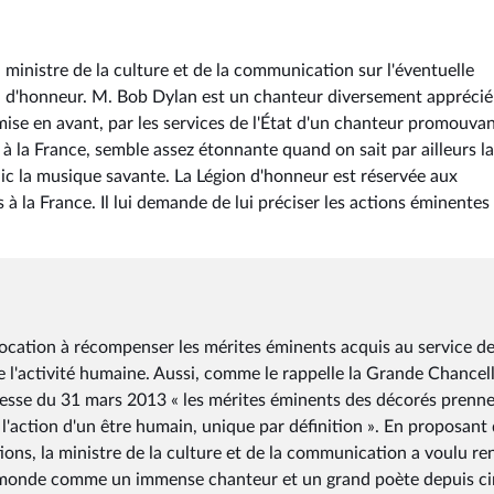
ministre de la culture et de la communication sur l'éventuelle
on d'honneur. M. Bob Dylan est un chanteur diversement apprécié
ise en avant, par les services de l'État d'un chanteur promouva
e à la France, semble assez étonnante quand on sait par ailleurs la
blic la musique savante. La Légion d'honneur est réservée aux
 à la France. Il lui demande de lui préciser les actions éminentes
a vocation à récompenser les mérites éminents acquis au service de
e l'activité humaine. Aussi, comme le rappelle la Grande Chancell
sse du 31 mars 2013 « les mérites éminents des décorés prenne
r l'action d'un être humain, unique par définition ». En proposant
ions, la ministre de la culture et de la communication a voulu re
 monde comme un immense chanteur et un grand poète depuis c