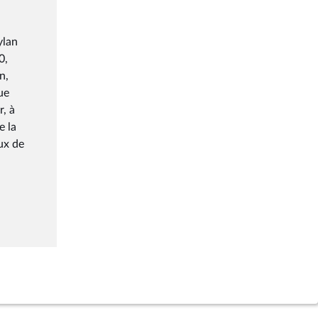
ylan
0,
n,
ue
r, à
e la
ux de