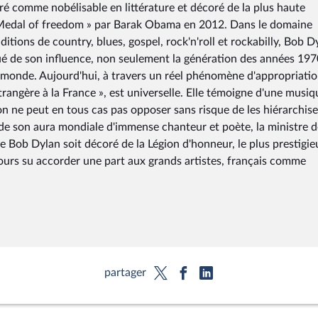
éré comme nobélisable en littérature et décoré de la plus haute
ial Medal of freedom » par Barak Obama en 2012. Dans le domaine
itions de country, blues, gospel, rock'n'roll et rockabilly, Bob D
qué de son influence, non seulement la génération des années 197
 monde. Aujourd'hui, à travers un réel phénomène d'appropriatio
étrangère à la France », est universelle. Elle témoigne d'une musiq
on ne peut en tous cas pas opposer sans risque de les hiérarchise
 de son aura mondiale d'immense chanteur et poète, la ministre d
 Bob Dylan soit décoré de la Légion d'honneur, le plus prestigie
jours su accorder une part aux grands artistes, français comme
partager