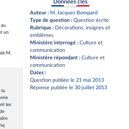
Données clés
Auteur :
M. Jacques Bompard
Type de question :
Question écrite
 au
Rubrique :
Décorations, insignes et
nt un
emblèmes
Ministère interrogé :
Culture et
communication
 de M.
Ministère répondant :
Culture et
communication
Dates :
Question publiée le
21 mai 2013
Réponse publiée le
30 juillet 2013
 la
erie
nt les
 de
ndre
inq