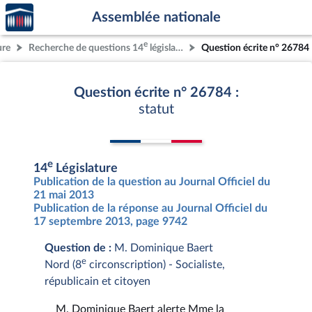
Accèder
Aller au contenu
Aller en bas de la page
Assemblée nationale
à la
page
e
ure
Recherche de questions 14
législature
Question écrite n° 26784
d'accueil
Question écrite n° 26784 :
statut
e
14
Législature
Publication de la question au Journal Officiel du
21 mai 2013
Publication de la réponse au Journal Officiel du
17 septembre 2013, page 9742
Question de :
M. Dominique Baert
e
Nord (8
circonscription) - Socialiste,
républicain et citoyen
M. Dominique Baert alerte Mme la