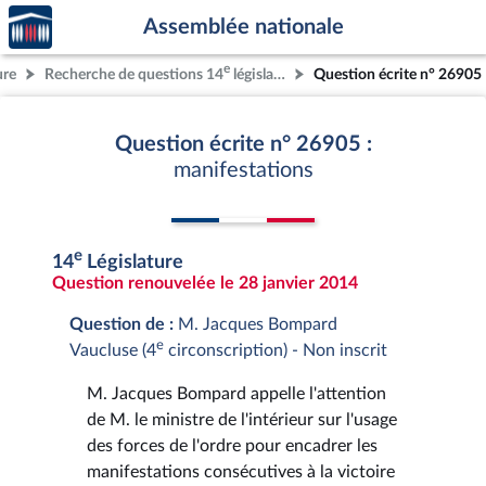
Accèder
Aller au contenu
Aller en bas de la page
Assemblée nationale
à la
page
e
ure
Recherche de questions 14
législature
Question écrite n° 26905
d'accueil
Question écrite n° 26905 :
manifestations
e
14
Législature
Question renouvelée le 28 janvier 2014
Question de :
M. Jacques Bompard
e
Vaucluse (4
circonscription) - Non inscrit
M. Jacques Bompard appelle l'attention
de M. le ministre de l'intérieur sur l'usage
des forces de l'ordre pour encadrer les
manifestations consécutives à la victoire