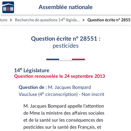
Accèder
Aller au contenu
Aller en bas de la page
Assemblée nationale
à la
page
e
ature
Recherche de questions 14
législature
Question écrite n° 2855
d'accueil
Question écrite n° 28551 :
pesticides
e
14
Législature
Question renouvelée le 24 septembre 2013
Question de :
M. Jacques Bompard
e
Vaucluse (4
circonscription) - Non inscrit
M. Jacques Bompard appelle l'attention
de Mme la ministre des affaires sociales
et de la santé sur les conséquences des
pesticides sur la santé des Français, et