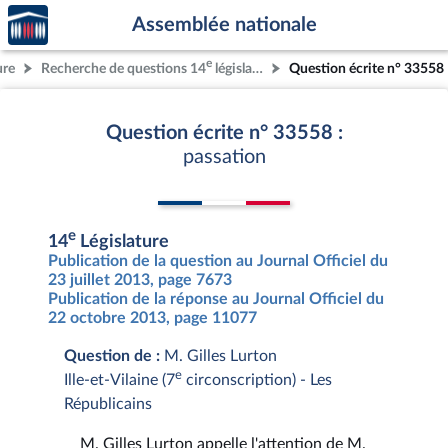
Accèder
Aller au contenu
Aller en bas de la page
Assemblée nationale
à la
page
e
ure
Recherche de questions 14
législature
Question écrite n° 33558
d'accueil
Question écrite n° 33558 :
passation
e
14
Législature
Publication de la question au Journal Officiel du
23 juillet 2013, page 7673
Publication de la réponse au Journal Officiel du
22 octobre 2013, page 11077
Question de :
M. Gilles Lurton
e
Ille-et-Vilaine (7
circonscription) - Les
Républicains
M. Gilles Lurton appelle l'attention de M.