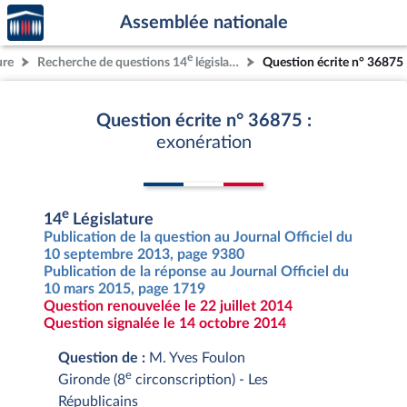
Accèder
Aller au contenu
Aller en bas de la page
Assemblée nationale
à la
page
e
ure
Recherche de questions 14
législature
Question écrite n° 36875
d'accueil
Question écrite n° 36875 :
exonération
e
14
Législature
Publication de la question au Journal Officiel du
10 septembre 2013, page 9380
Publication de la réponse au Journal Officiel du
10 mars 2015, page 1719
Question renouvelée le 22 juillet 2014
Question signalée le 14 octobre 2014
Question de :
M. Yves Foulon
e
Gironde (8
circonscription) - Les
Républicains