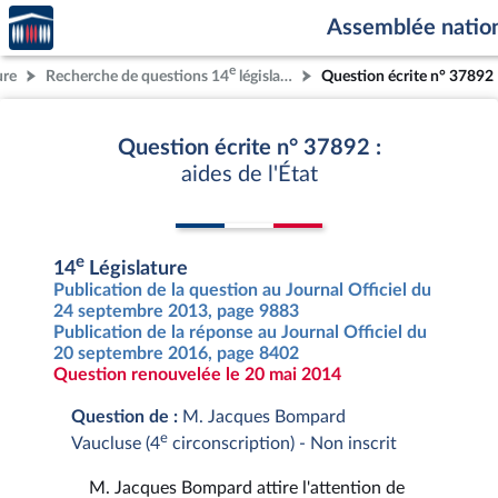
Accèder
Aller au contenu
Aller en bas de la page
Assemblée natio
à la
page
e
ure
Recherche de questions 14
législature
Question écrite n° 37892
d'accueil
Question écrite n° 37892 :
aides de l'État
e
14
Législature
Publication de la question au Journal Officiel du
24 septembre 2013, page 9883
Publication de la réponse au Journal Officiel du
20 septembre 2016, page 8402
Question renouvelée le 20 mai 2014
Question de :
M. Jacques Bompard
e
Vaucluse (4
circonscription) - Non inscrit
M. Jacques Bompard attire l'attention de