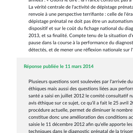
années : « Osons le dire : la France construit pas à
La vérité centrale de l'activité de dépistage prénat
renvoie à une perspective terrifiante : celle de l'éra
dépistage prénatal ne doit pas être un automatisme 
dispositif et sur le coût du fichage national du di
2013, et sa finalité. Compte tenu de la situation d
pause dans la course à la performance du diagnosti
détectés, et de mener une réflexion nationale sur
Réponse publiée le 11 mars 2014
Plusieurs questions sont soulevées par l'arrivée du
éthiques mais aussi des questions liées aux perform
santé a saisi en juillet 2012 le comité consultatif
avis éthique sur ce sujet, ce qu'il a fait le 25 avr
procédure actuelle, permet de diminuer le nombre
constitue donc une amélioration des conditions actu
saisie le 11 décembre 2012 afin qu'elle apporte le
techniques dans le diagnostic prénatal de la tris