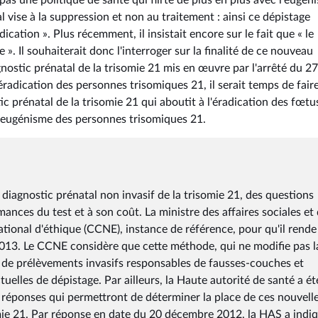
 pas une politique de santé qui flirte de plus en plus avec l'eugén
al vise à la suppression et non au traitement : ainsi ce dépistage
dication ». Plus récemment, il insistait encore sur le fait que « le
». Il souhaiterait donc l'interroger sur la finalité de ce nouveau
agnostic prénatal de la trisomie 21 mis en œuvre par l'arrêté du 2
'éradication des personnes trisomiques 21, il serait temps de fair
c prénatal de la trisomie 21 qui aboutit à l'éradication des fœtu
 l'eugénisme des personnes trisomiques 21.
 diagnostic prénatal non invasif de la trisomie 21, des questions
ances du test et à son coût. La ministre des affaires sociales et 
 national d'éthique (CCNE), instance de référence, pour qu'il rende
il 2013. Le CCNE considère que cette méthode, qui ne modifie pas l
 de prélèvements invasifs responsables de fausses-couches et
elles de dépistage. Par ailleurs, la Haute autorité de santé a ét
s réponses qui permettront de déterminer la place de ces nouvell
omie 21. Par réponse en date du 20 décembre 2012, la HAS a indi