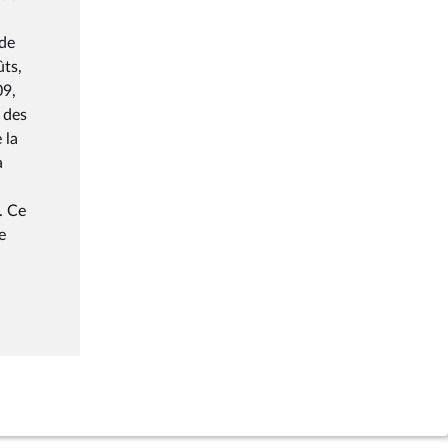
 de
ûts,
09,
 des
 la
a
. Ce
e