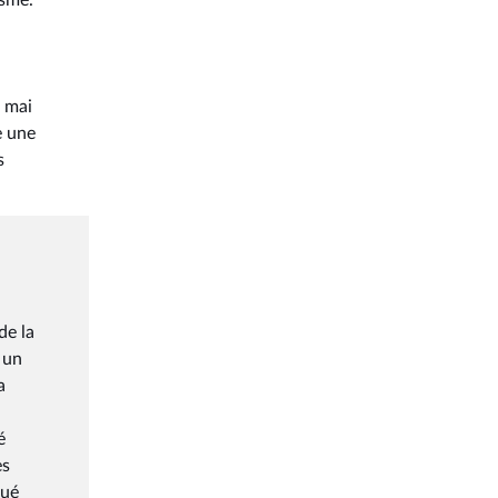
isme.
7 mai
e une
s
de la
 un
a
é
es
qué