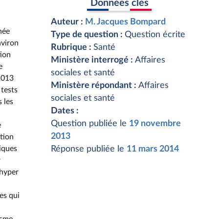
Données clés
Auteur :
M. Jacques Bompard
née
Type de question :
Question écrite
nviron
Rubrique :
Santé
tion
Ministère interrogé :
Affaires
e
sociales et santé
2013
Ministère répondant :
Affaires
 tests
sociales et santé
 les
Dates :
Question publiée le
19 novembre
e
2013
ction
iques
Réponse publiée le
11 mars 2014
r
 hyper
es qui