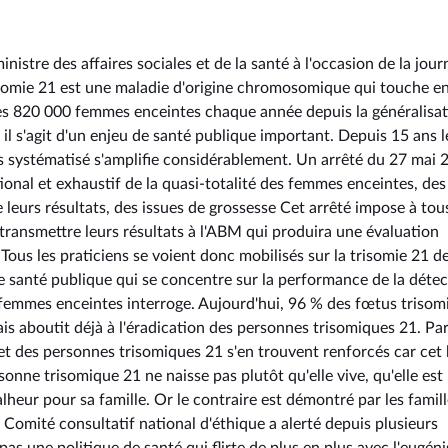
istre des affaires sociales et de la santé à l'occasion de la jour
risomie 21 est une maladie d'origine chromosomique qui touche e
les 820 000 femmes enceintes chaque année depuis la généralisa
 il s'agit d'un enjeu de santé publique important. Depuis 15 ans l
is systématisé s'amplifie considérablement. Un arrêté du 27 mai 
ional et exhaustif de la quasi-totalité des femmes enceintes, des
 leurs résultats, des issues de grossesse Cet arrêté impose à tous
 transmettre leurs résultats à l'ABM qui produira une évaluation
 Tous les praticiens se voient donc mobilisés sur la trisomie 21 d
de santé publique qui se concentre sur la performance de la déte
s femmes enceintes interroge. Aujourd'hui, 96 % des fœtus trisom
ais aboutit déjà à l'éradication des personnes trisomiques 21. Pa
rejet des personnes trisomiques 21 s'en trouvent renforcés car cet
onne trisomique 21 ne naisse pas plutôt qu'elle vive, qu'elle est
lheur pour sa famille. Or le contraire est démontré par les famill
 Comité consultatif national d'éthique a alerté depuis plusieurs