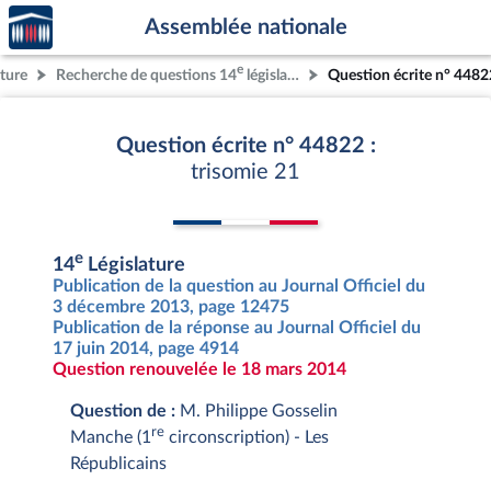
Accèder
Aller au contenu
Aller en bas de la page
Assemblée nationale
à la
page
e
ature
Recherche de questions 14
législature
Question écrite n° 4482
d'accueil
Question écrite n° 44822 :
trisomie 21
e
14
Législature
Publication de la question au Journal Officiel du
3 décembre 2013, page 12475
Publication de la réponse au Journal Officiel du
17 juin 2014, page 4914
Question renouvelée le 18 mars 2014
Question de :
M. Philippe Gosselin
re
Manche (1
circonscription) - Les
Républicains