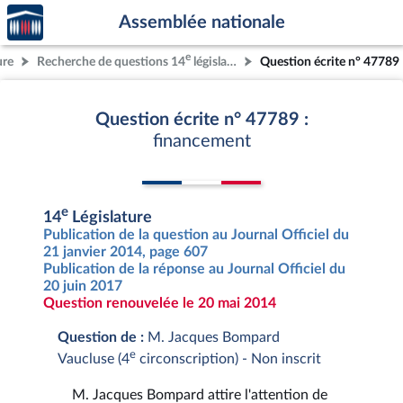
Accèder
Aller au contenu
Aller en bas de la page
Assemblée nationale
à la
page
e
ure
Recherche de questions 14
législature
Question écrite n° 47789
d'accueil
Question écrite n° 47789 :
financement
e
14
Législature
Publication de la question au Journal Officiel du
21 janvier 2014, page 607
Publication de la réponse au Journal Officiel du
20 juin 2017
Question renouvelée le 20 mai 2014
Question de :
M. Jacques Bompard
e
Vaucluse (4
circonscription) - Non inscrit
M. Jacques Bompard attire l'attention de