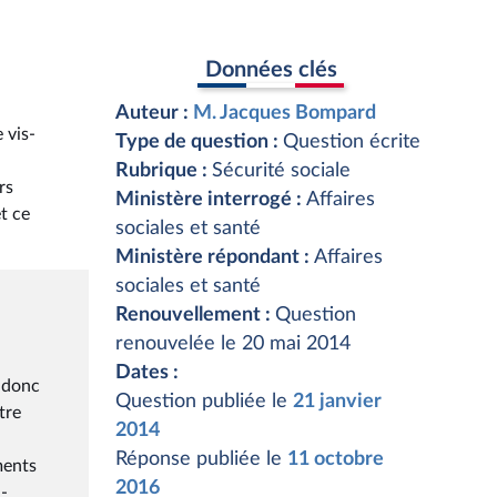
Données clés
Auteur :
M. Jacques Bompard
 vis-
Type de question :
Question écrite
Rubrique :
Sécurité sociale
rs
Ministère interrogé :
Affaires
et ce
sociales et santé
Ministère répondant :
Affaires
sociales et santé
Renouvellement :
Question
renouvelée le 20 mai 2014
Dates :
t donc
Question publiée le
21 janvier
tre
2014
Réponse publiée le
11 octobre
ments
2016
-