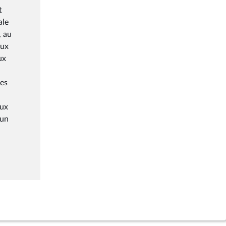
t
ale
, au
aux
ux
les
eux
 un