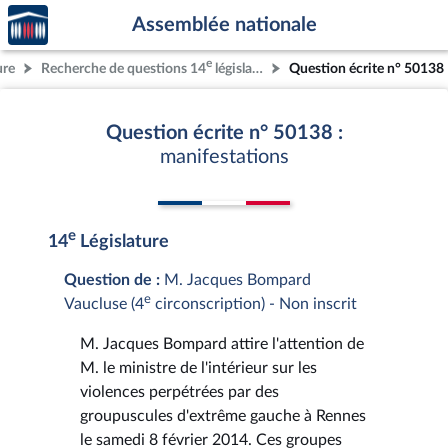
Accèder
Aller au contenu
Aller en bas de la page
Assemblée nationale
à la
page
e
ure
Recherche de questions 14
législature
Question écrite n° 50138
d'accueil
Question écrite n° 50138 :
manifestations
e
14
Législature
Question de :
M. Jacques Bompard
e
Vaucluse (4
circonscription) - Non inscrit
M. Jacques Bompard attire l'attention de
M. le ministre de l'intérieur sur les
violences perpétrées par des
groupuscules d'extrême gauche à Rennes
le samedi 8 février 2014. Ces groupes