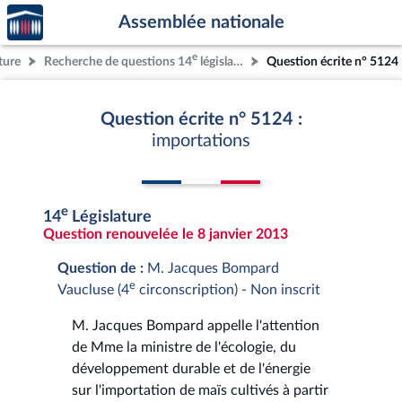
Accèder
Aller au contenu
Aller en bas de la page
Assemblée nationale
à la
page
e
ture
Recherche de questions 14
législature
Question écrite n° 5124
d'accueil
Question écrite n° 5124 :
importations
e
14
Législature
Question renouvelée le 8 janvier 2013
Question de :
M. Jacques Bompard
e
Vaucluse (4
circonscription) - Non inscrit
M. Jacques Bompard appelle l'attention
de Mme la ministre de l'écologie, du
développement durable et de l'énergie
sur l'importation de maïs cultivés à partir