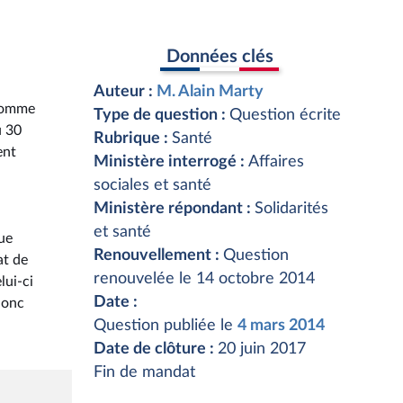
Données clés
Auteur :
M. Alain Marty
 homme
Type de question :
Question écrite
u 30
Rubrique :
Santé
ent
Ministère interrogé :
Affaires
sociales et santé
Ministère répondant :
Solidarités
et santé
que
Renouvellement :
Question
at de
renouvelée le 14 octobre 2014
lui-ci
Date :
donc
Question publiée le
4 mars 2014
Date de clôture :
20 juin 2017
Fin de mandat