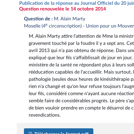
Publication de la réponse au Journal Officiel du 20 ju
Question renouvelée le 14 octobre 2014
Question de :
M. Alain Marty
e
Moselle (4
circonscription) - Union pour un Mouve
M. Alain Marty attire l'attention de Mme la ministr
gravement touché par la foudre il y a sept ans. Ce
avril 2013 qui n'a pas obtenu de réponse. Dans une
expliqué que leur fils s'affaiblissait de jour en jour
ministère de la santé ne répondant plus à leurs solli
rééducation capables de l'accueillir. Mais surtout,
pathologie (seules deux heures de kinésithérapie pa
rien n'a changé et qu'on leur refuse toujours l'au
leur fils, considéré comme n'ayant aucune réaction ;
semble faire de considérables progrès. Le père s'a
de bien vouloir prendre en compte le désarroi de ce
revendications.