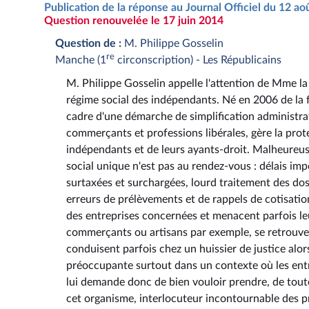
Publication de la réponse au Journal Officiel du 12 a
Question renouvelée le 17 juin 2014
Question de :
M. Philippe Gosselin
re
Manche (1
circonscription) - Les Républicains
M. Philippe Gosselin appelle l'attention de Mme la 
régime social des indépendants. Né en 2006 de la f
cadre d'une démarche de simplification administrati
commerçants et professions libérales, gère la prote
indépendants et de leurs ayants-droit. Malheureuse
social unique n'est pas au rendez-vous : délais im
surtaxées et surchargées, lourd traitement des doss
erreurs de prélèvements et de rappels de cotisatio
des entreprises concernées et menacent parfois leur
commerçants ou artisans par exemple, se retrouven
conduisent parfois chez un huissier de justice alors
préoccupante surtout dans un contexte où les entre
lui demande donc de bien vouloir prendre, de tout
cet organisme, interlocuteur incontournable des 