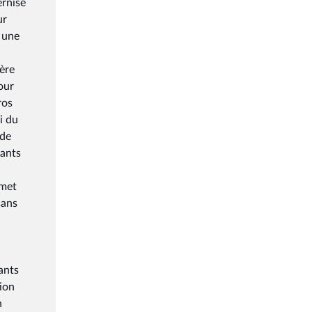
ernisé
ur
à une
ière
our
ros
i du
 de
dants
rmet
sans
ants
ion
n