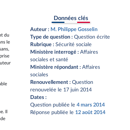
Données clés
Auteur :
M. Philippe Gosselin
nt du
Type de question :
Question écrite
ns le
Rubrique :
Sécurité sociale
sans,
Ministère interrogé :
Affaires
prise
sociales et santé
cuteur
Ministère répondant :
Affaires
sociales
Renouvellement :
Question
able
renouvelée le 17 juin 2014
Dates :
Question publiée le
4 mars 2014
. Il
Réponse publiée le
12 août 2014
 de