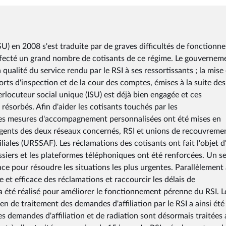
ISU) en 2008 s'est traduite par de graves difficultés de fonction
affecté un grand nombre de cotisants de ce régime. Le gouvernem
 qualité du service rendu par le RSI à ses ressortissants ; la mise
ts d'inspection et de la cour des comptes, émises à la suite des
erlocuteur social unique (ISU) est déjà bien engagée et ces
ésorbés. Afin d'aider les cotisants touchés par les
 des mesures d'accompagnement personnalisées ont été mises en
gents des deux réseaux concernés, RSI et unions de recouvreme
iliales (URSSAF). Les réclamations des cotisants ont fait l'objet d
ossiers et les plateformes téléphoniques ont été renforcées. Un s
ce pour résoudre les situations les plus urgentes. Parallèlement
 et efficace des réclamations et raccourcir les délais de
a été réalisé pour améliorer le fonctionnement pérenne du RSI. L
oyen de traitement des demandes d'affiliation par le RSI a ainsi été
s demandes d'affiliation et de radiation sont désormais traitées a