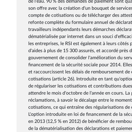
de l'eau. 90 % des demandes de paiement sont quan
son offre avec la création d'un bouquet de service
compte de cotisations ou de télécharger des attesta
refonte complète du formulaire annuel de déclarati
travailleurs indépendants leurs démarches déclarat
dématérialisée par internet dans un souci d'effica
les entreprises, le RSI est également à leurs côtés
d'aides à plus de 15 300 assurés, et accordé près d
gouvernement de consolider l'amélioration du servi
financement de la sécurité sociale pour 2014. Elle
et raccourcissent les délais de remboursement de co
cotisations (article 26). Introduite en tant qu'opti
de régulariser les cotisations et contributions due
attendre le mois d'octobre de l'année en cours. La
réclamations, à savoir le décalage entre le moment
cotisations, ce qui entraîne des régularisations de
L'option introduite en loi de financement de la sé
en 2013 (12,5 % en 2012) de bénéficier de rembou
de la dématérialisation des déclarations et paiement 