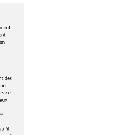
nement
ent
 en
nt des
'un
ervice
 aux
es
u fil