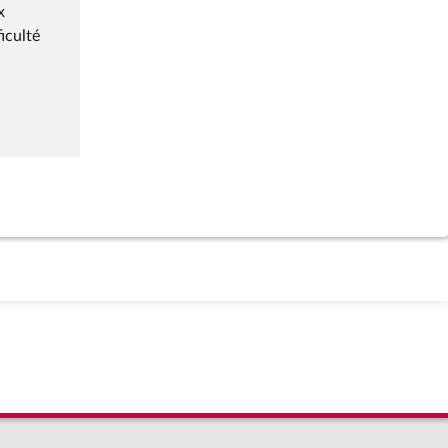
x
iculté