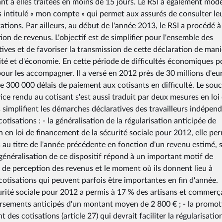
t à elles traitées en moins de 15 jours. Le RSI a également mod
s intitulé « mon compte » qui permet aux assurés de consulter le
tions. Par ailleurs, au début de l'année 2013, le RSI a procédé 
on de revenus. L'objectif est de simplifier pour l'ensemble des
ives et de favoriser la transmission de cette déclaration de man
cité et d'économie. En cette période de difficultés économiques p
 pour les accompagner. Il a versé en 2012 près de 30 millions d'eu
e 300 000 délais de paiement aux cotisants en difficulté. Le souc
ce rendu au cotisant s'est aussi traduit par deux mesures en loi
s simplifient les démarches déclaratives des travailleurs indépen
tisations : - la généralisation de la régularisation anticipée de
on en loi de financement de la sécurité sociale pour 2012, elle pe
s au titre de l'année précédente en fonction d'un revenu estimé, 
 généralisation de ce dispositif répond à un important motif de
 de perception des revenus et le moment où ils donnent lieu à
 cotisations qui peuvent parfois être importantes en fin d'année.
curité sociale pour 2012 a permis à 17 % des artisans et commerç
rsements anticipés d'un montant moyen de 2 800 € ; - la promot
des cotisations (article 27) qui devrait faciliter la régularisatio