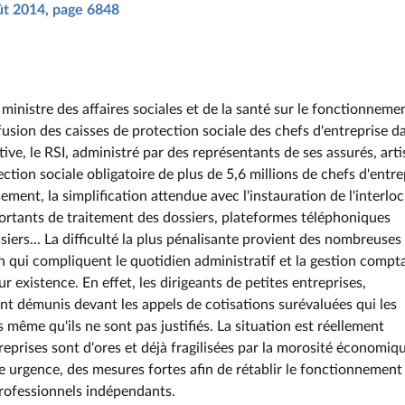
oût 2014, page 6848
ministre des affaires sociales et de la santé sur le fonctionneme
usion des caisses de protection sociale des chefs d'entreprise da
ve, le RSI, administré par des représentants de ses assurés, arti
ction sociale obligatoire de plus de 5,6 millions de chefs d'entre
ment, la simplification attendue avec l'instauration de l'interlo
portants de traitement des dossiers, plateformes téléphoniques
iers... La difficulté la plus pénalisante provient des nombreuses
n qui compliquent le quotidien administratif et la gestion compt
 existence. En effet, les dirigeants de petites entreprises,
t démunis devant les appels de cotisations surévaluées qui les
 même qu'ils ne sont pas justifiés. La situation est réellement
prises sont d'ores et déjà fragilisées par la morosité économique
e urgence, des mesures fortes afin de rétablir le fonctionnement
professionnels indépendants.