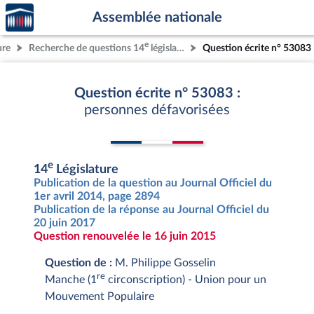
Accèder
Aller au contenu
Aller en bas de la page
Assemblée nationale
à la
page
e
ure
Recherche de questions 14
législature
Question écrite n° 53083
d'accueil
Question écrite n° 53083 :
personnes défavorisées
e
14
Législature
Publication de la question au Journal Officiel du
1er avril 2014, page 2894
Publication de la réponse au Journal Officiel du
20 juin 2017
Question renouvelée le 16 juin 2015
Question de :
M. Philippe Gosselin
re
Manche (1
circonscription) - Union pour un
Mouvement Populaire