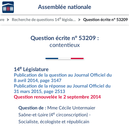
Accèder
Aller au contenu
Aller en bas de la page
Assemblée nationale
à la
page
e
ure
Recherche de questions 14
législature
Question écrite n° 53209
d'accueil
Question écrite n° 53209 :
contentieux
e
14
Législature
Publication de la question au Journal Officiel du
8 avril 2014, page 3147
Publication de la réponse au Journal Officiel du
31 mars 2015, page 2513
Question renouvelée le 2 septembre 2014
Question de :
Mme Cécile Untermaier
e
Saône-et-Loire (4
circonscription) -
Socialiste, écologiste et républicain