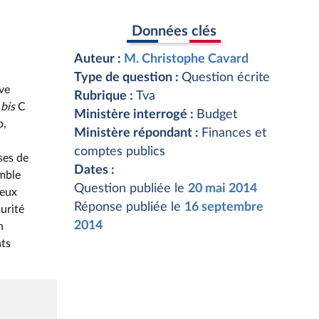
Données clés
Auteur :
M. Christophe Cavard
Type de question :
Question écrite
ive
Rubrique :
Tva
0
bis
C
Ministère interrogé :
Budget
p,
Ministère répondant :
Finances et
comptes publics
ses de
Dates :
emble
Question publiée le
20 mai 2014
 eux
Réponse publiée le
16 septembre
curité
2014
n
nts