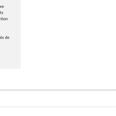
axe
ts
ction
tés de