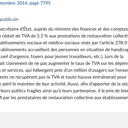
septembre 2014, page 7795
épublicain
secrétaire d'État, auprès du ministre des finances et des comptes
x réduit de TVA de 5,5 % aux prestations de restauration collect
établissements sociaux et médico-sociaux visés par l'article 278-
tablissements accueillant des personnes en situation de handica
il d'urgence, foyers pour jeunes travailleurs, etc.). Lors de la
était clairement de ne pas augmenter le taux de TVA sur les dépen
et services, qui hébergent près d'un million d'usagers sur l'ens
ements ne récupèrent pas la TVA et toute hausse entraînerait pour
éril le maintien de leur activité. Aussi, afin d'apporter de la sé
eurs publics fragiles ainsi qu'à leurs partenaires, il le prie de bie
A par les prestataires de restauration collective aux établisseme