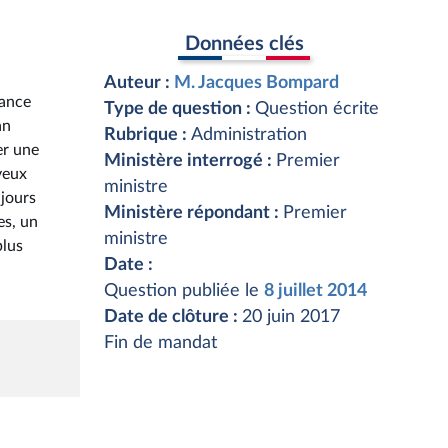
Données clés
Auteur :
M. Jacques Bompard
rance
Type de question :
Question écrite
an
Rubrique :
Administration
er une
Ministère interrogé :
Premier
 yeux
ministre
ujours
Ministère répondant :
Premier
es, un
ministre
plus
Date :
Question publiée le
8 juillet 2014
Date de clôture :
20 juin 2017
Fin de mandat