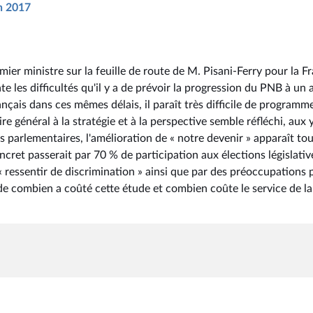
in 2017
ier ministre sur la feuille de route de M. Pisani-Ferry pour la F
e les difficultés qu'il y a de prévoir la progression du PNB à un 
ançais dans ces mêmes délais, il paraît très difficile de programm
ire général à la stratégie et à la perspective semble réfléchi, aux
 parlementaires, l'amélioration de « notre devenir » apparaît to
concret passerait par 70 % de participation aux élections législativ
 ressentir de discrimination » ainsi que par des préoccupations 
de combien a coûté cette étude et combien coûte le service de la