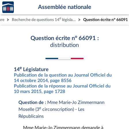
Accèder
Aller au contenu
Aller en bas de la page
Assemblée nationale
à la
page
e
ure
Recherche de questions 14
législature
Question écrite n° 66091
d'accueil
Question écrite n° 66091 :
distribution
e
14
Législature
Publication de la question au Journal Officiel du
14 octobre 2014, page 8556
Publication de la réponse au Journal Officiel du
10 mars 2015, page 1728
Question de :
Mme Marie-Jo Zimmermann
e
Moselle (3
circonscription) - Les
Républicains
Mme Marie-Jo Zimmermann demande à