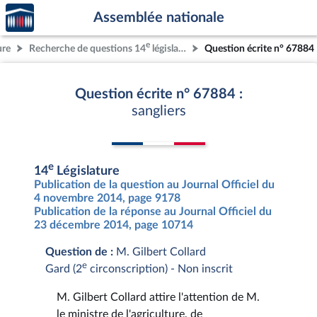
Accèder
Aller au contenu
Aller en bas de la page
Assemblée nationale
à la
page
e
ure
Recherche de questions 14
législature
Question écrite n° 67884
d'accueil
Question écrite n° 67884 :
sangliers
e
14
Législature
Publication de la question au Journal Officiel du
4 novembre 2014, page 9178
Publication de la réponse au Journal Officiel du
23 décembre 2014, page 10714
Question de :
M. Gilbert Collard
e
Gard (2
circonscription) - Non inscrit
M. Gilbert Collard attire l'attention de M.
le ministre de l'agriculture, de