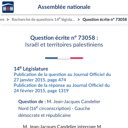
Accèder
Aller au contenu
Aller en bas de la page
Assemblée nationale
à la
page
e
ure
Recherche de questions 14
législature
Question écrite n° 73058
d'accueil
Question écrite n° 73058 :
Israël et territoires palestiniens
e
14
Législature
Publication de la question au Journal Officiel du
27 janvier 2015, page 474
Publication de la réponse au Journal Officiel du
24 février 2015, page 1319
Question de :
M. Jean-Jacques Candelier
e
Nord (16
circonscription) - Gauche
démocrate et républicaine
M. Jean-Jacques Candelier interroge M.