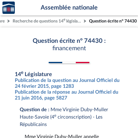
Accèder
Aller au contenu
Aller en bas de la page
Assemblée nationale
à la
page
e
ure
Recherche de questions 14
législature
Question écrite n° 74430
d'accueil
Question écrite n° 74430 :
financement
e
14
Législature
Publication de la question au Journal Officiel du
24 février 2015, page 1283
Publication de la réponse au Journal Officiel du
21 juin 2016, page 5827
Question de :
Mme Virginie Duby-Muller
e
Haute-Savoie (4
circonscription) - Les
Républicains
Mme Virginie Duby-Muller appelle