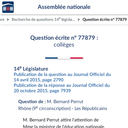
Accèder
Aller au contenu
Aller en bas de la page
Assemblée nationale
à la
page
e
ure
Recherche de questions 14
législature
Question écrite n° 77879
d'accueil
Question écrite n° 77879 :
collèges
e
14
Législature
Publication de la question au Journal Officiel du
14 avril 2015, page 2790
Publication de la réponse au Journal Officiel du
20 octobre 2015, page 7939
Question de :
M. Bernard Perrut
e
Rhône (9
circonscription) - Les Républicains
M. Bernard Perrut attire l'attention de
Mme la ministre de l'éducation nationale,