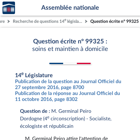
Accèder
Aller au contenu
Aller en bas de la page
Assemblée nationale
à la
page
e
ure
Recherche de questions 14
législature
Question écrite n° 99325
d'accueil
Question écrite n° 99325 :
soins et maintien à domicile
e
14
Législature
Publication de la question au Journal Officiel du
27 septembre 2016, page 8700
Publication de la réponse au Journal Officiel du
11 octobre 2016, page 8302
Question de :
M. Germinal Peiro
e
Dordogne (4
circonscription) - Socialiste,
écologiste et républicain
M. Germinal Peiro attire l'attention de