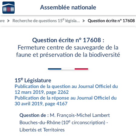
Accèder
Aller au contenu
Aller en bas de la page
Assemblée nationale
à la
page
e
ure
Recherche de questions 15
législature
Question écrite n° 17608
d'accueil
Question écrite n° 17608 :
Fermeture centre de sauvegarde de la
faune et préservation de la biodiversité
e
15
Législature
Publication de la question au Journal Officiel du
12 mars 2019, page 2262
Publication de la réponse au Journal Officiel du
30 avril 2019, page 4167
Question de :
M. François-Michel Lambert
e
Bouches-du-Rhône (10
circonscription) -
Libertés et Territoires