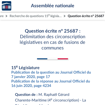
Accèder
Aller au contenu
Aller en bas de la page
Assemblée nationale
à la
page
e
ure
Recherche de questions 15
législature
Question écrite n° 25687
d'accueil
Question écrite n° 25687 :
Délimitation des circonscription
législatives en cas de fusions de
communes
e
15
Législature
Publication de la question au Journal Officiel du
7 janvier 2020, page 17
Publication de la réponse au Journal Officiel du
16 juin 2020, page 4234
Question de :
M. Raphaël Gérard
e
Charente-Maritime (4
circonscription) - La