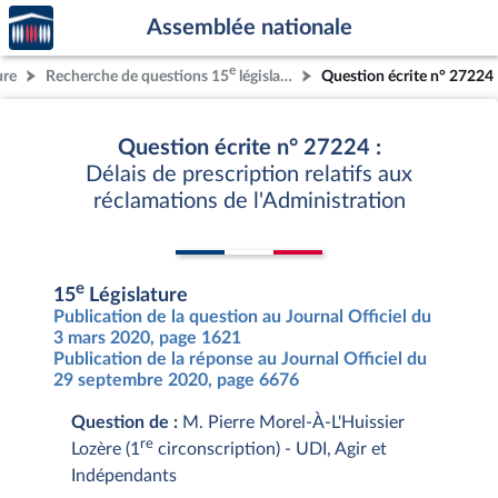
Accèder
Aller au contenu
Aller en bas de la page
Assemblée nationale
à la
page
e
ure
Recherche de questions 15
législature
Question écrite n° 27224
d'accueil
Question écrite n° 27224 :
Délais de prescription relatifs aux
réclamations de l'Administration
e
15
Législature
Publication de la question au Journal Officiel du
3 mars 2020, page 1621
Publication de la réponse au Journal Officiel du
29 septembre 2020, page 6676
Question de :
M. Pierre Morel-À-L'Huissier
re
Lozère (1
circonscription) - UDI, Agir et
Indépendants